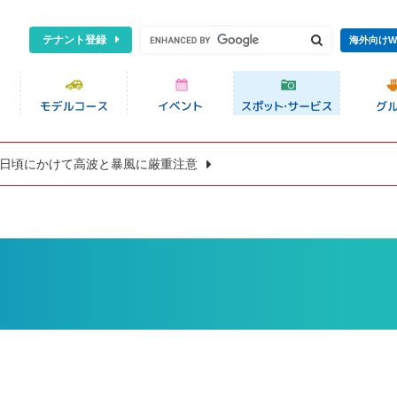
テナント登録
海外向けW
8日頃にかけて高波と暴風に厳重注意