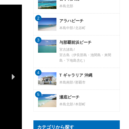
本島北部
2
アラハビーチ
本島中部
北谷町
3
与那覇前浜ビーチ
宮古諸島
宮古島（伊良部島・池間島・来間
島・下地島含む）
4
T ギャラリア 沖縄
本島南部
那覇市
5
瀬底ビーチ
本島北部
本部町
カテゴリから探す