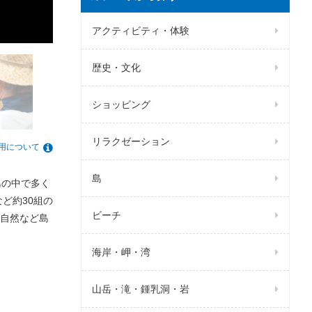
アクティビティ・体験
歴史・文化
ショッピング
リラクゼーション
用について
島
島の中で多く
ど約30組の
ビーチ
自然など島
海岸・岬・湾
山岳・滝・鍾乳洞・岩