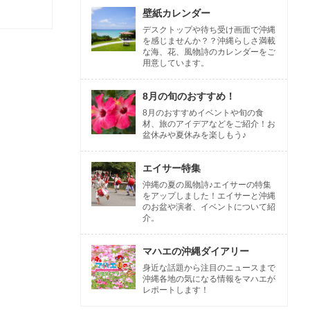
壁紙カレンダー
デスクトップや待ち受け画面で沖縄
を感じませんか？？沖縄らしさ満載
な海、花、風物詩のカレンダーをご
用意しています。
8月の旬のおすすめ！
8月のおすすめイベントや旬の食
材、旅のアイデアなどをご紹介！お
盆休みや夏休みを楽しもう♪
エイサー特集
沖縄の夏の風物詩♪エイサーの特集
をアップしました！エイサーと沖縄
のお盆や演者、イベントについて紹
介。
マハエの沖縄ダイアリー
身近な話題から注目のニュースまで
沖縄各地の気になる情報をマハエが
レポートします！