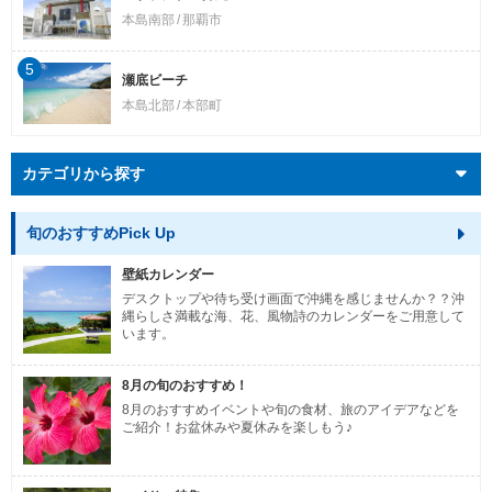
本島南部
那覇市
5
瀬底ビーチ
本島北部
本部町
カテゴリから探す
旬のおすすめPick Up
壁紙カレンダー
デスクトップや待ち受け画面で沖縄を感じませんか？？沖
縄らしさ満載な海、花、風物詩のカレンダーをご用意して
います。
8月の旬のおすすめ！
8月のおすすめイベントや旬の食材、旅のアイデアなどを
ご紹介！お盆休みや夏休みを楽しもう♪