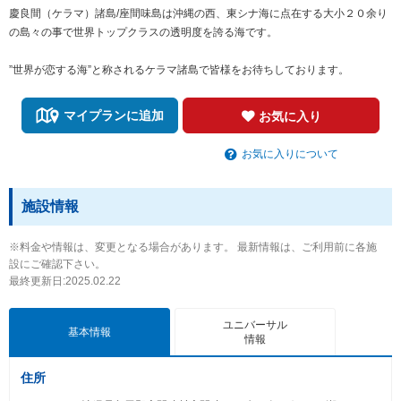
慶良間（ケラマ）諸島/座間味島は沖縄の西、東シナ海に点在する大小２０余り
の島々の事で世界トップクラスの透明度を誇る海です。
”世界が恋する海”と称されるケラマ諸島で皆様をお待ちしております。
マイプランに追加
お気に入り
お気に入りについて
施設情報
※料金や情報は、変更となる場合があります。 最新情報は、ご利用前に各施
設にご確認下さい。
最終更新日:2025.02.22
ユニバーサル
基本情報
情報
住所