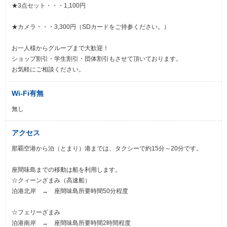
★3点セット・・・1,100円
★カメラ・・・3,300円（SDカードをご持参ください。）
お一人様からグループまで大歓迎！
ショップ割引・学生割引・団体割引もさせて頂いております。
お気軽にご相談ください。
Wi-Fi有無
無し
アクセス
那覇空港から泊（とまり）港までは、タクシーで約15分～20分です。
座間味島までの移動は船を利用します。
☆クィーンざまみ（高速船）
泊港北岸 → 座間味島所要時間50分程度
☆フェリーざまみ
泊港南岸 → 座間味島所要時間2時間程度