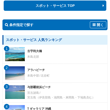
スポット・サービス TOP
条件指定で探す
開く
スポット・サービス 人気ランキング
1
古宇利大橋
本島北部
2
アラハビーチ
本島中部
北谷町
3
与那覇前浜ビーチ
宮古諸島
宮古島（伊良部島・池間島・来間島・下地島含む）
4
T ギャラリア 沖縄