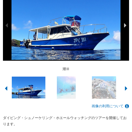
ホエールウォッチング
ホエールウォッチング
シュノーケリング
体験ダイビング
テーブルサンゴ
潮ショップ
マンタ
潮Ⅲ
カメ
洞窟
画像の利用について
ダイビング・シュノーケリング・ホエールウォッチングのツアーを開催してお
ります。