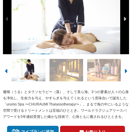
珊瑚（うる）とタラソセラピー（藻）、そして美ら海。3つの要素が人々の心身
を浄化し、生命力を与え、やすらぎを与えてくれるという意味合いで誕生した
「urumo Spa 〜CHURAUMI Thalassotherapy〜」。まるで海の中にいるような
空間で受けるトリートメントは至福のひととき。ワールドラグジュアリースパ
アワードを5年連続受賞した確かな技術で、心身ともに癒されるひとときを。
マイプランに追加
お気に入り