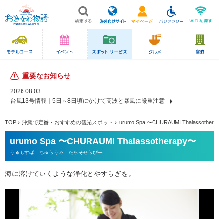
重要なお知らせ
2026.08.03
台風13号情報｜5日～8日頃にかけて高波と暴風に厳重注意
TOP
沖縄で定番・おすすめの観光スポット
urumo Spa 〜CHURAUMI Thalassothera
urumo Spa 〜CHURAUMI Thalassotherapy〜
うるもすぱ ちゅらうみ たらそせらぴー
海に溶けていくような浄化とやすらぎを。