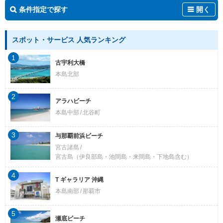
条件指定で探す
開く
スポット・サービス 人気ランキング
1
古宇利大橋
本島北部
2
アラハビーチ
本島中部
北谷町
3
与那覇前浜ビーチ
宮古諸島
宮古島（伊良部島・池間島・来間島・下地島含む）
4
T ギャラリア 沖縄
本島南部
那覇市
5
瀬底ビーチ