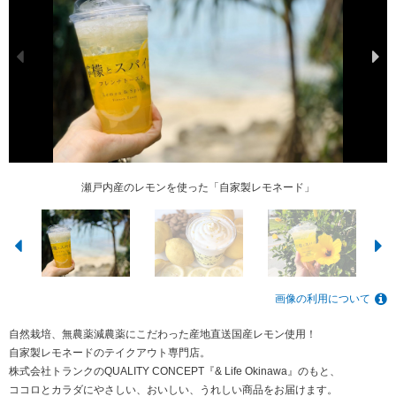
瀬戸内産のレモンを使った「自家製レモネード」
自家製レモネードのテイクアウト専門店
自家製レモネードのテイクアウト専門店
自家製レモネードのテイクアウト専門店
自家製レモネードのテイクアウト専門店
ヨーグルトレモンスムージー登場！
画像の利用について
自然栽培、無農薬減農薬にこだわった産地直送国産レモン使用！
自家製レモネードのテイクアウト専門店。
株式会社トランクのQUALITY CONCEPT『& Life Okinawa』のもと、
ココロとカラダにやさしい、おいしい、うれしい商品をお届けます。