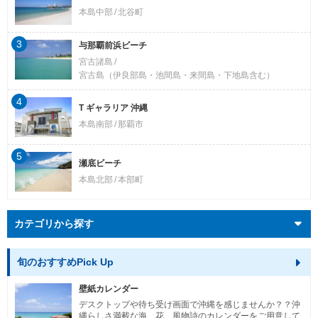
本島中部
北谷町
3
与那覇前浜ビーチ
宮古諸島
宮古島（伊良部島・池間島・来間島・下地島含む）
4
T ギャラリア 沖縄
本島南部
那覇市
5
瀬底ビーチ
本島北部
本部町
カテゴリから探す
旬のおすすめPick Up
壁紙カレンダー
デスクトップや待ち受け画面で沖縄を感じませんか？？沖
縄らしさ満載な海、花、風物詩のカレンダーをご用意して