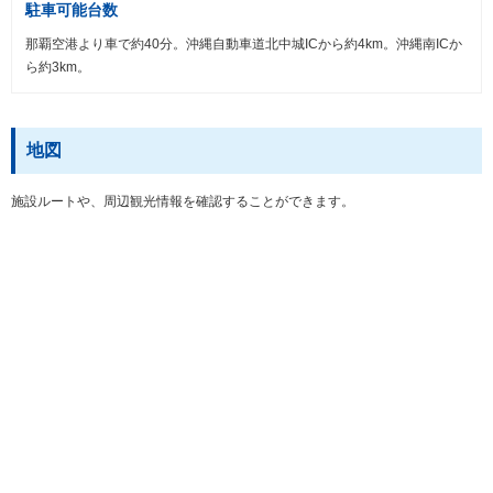
駐車可能台数
那覇空港より車で約40分。沖縄自動車道北中城ICから約4km。沖縄南ICか
ら約3km。
地図
施設ルートや、周辺観光情報を確認することができます。