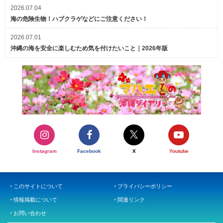
2026.07.04
海の危険生物！ハブクラゲなどにご注意ください！
2026.07.01
沖縄の海を安全に楽しむため気を付けたいこと｜2026年版
Instagram
Facebook
X
Youtube
このサイトについて
プライバシーポリシー
情報掲載について
関連リンク
お問い合わせ