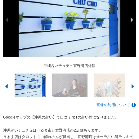
沖縄占いチュチュうるま店 タロット占い師レノン
沖縄占いチュチュ宜野湾店 オーラ占い師ラッキ
沖縄占いチュチュ宜野湾店外観
沖縄占いチュチュうるま店内装
画像の利用について
Googleマップの【沖縄の占い】で口コミ№1の占い館になりました。
沖縄占いチュチュはうるま市と宜野湾店の2店舗あります。
うるま店はタロット占い師れのんが担当し、宜野湾店はオーラ占い師ラッキの