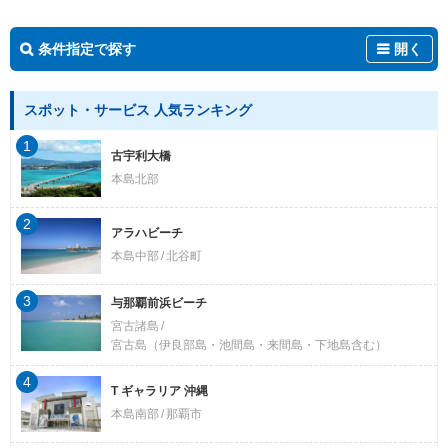
条件指定で探す
開く
スポット・サービス 人気ランキング
1
古宇利大橋
本島北部
2
アラハビーチ
本島中部
北谷町
3
与那覇前浜ビーチ
宮古諸島
宮古島（伊良部島・池間島・来間島・下地島含む）
4
T ギャラリア 沖縄
本島南部
那覇市