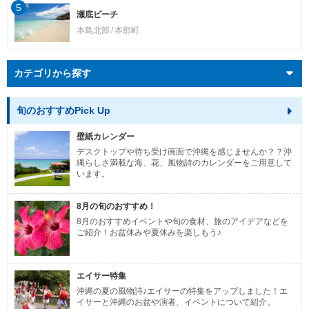
5
瀬底ビーチ
本島北部
本部町
カテゴリから探す
旬のおすすめPick Up
壁紙カレンダー
デスクトップや待ち受け画面で沖縄を感じませんか？？沖
縄らしさ満載な海、花、風物詩のカレンダーをご用意して
います。
8月の旬のおすすめ！
8月のおすすめイベントや旬の食材、旅のアイデアなどを
ご紹介！お盆休みや夏休みを楽しもう♪
エイサー特集
沖縄の夏の風物詩♪エイサーの特集をアップしました！エ
イサーと沖縄のお盆や演者、イベントについて紹介。