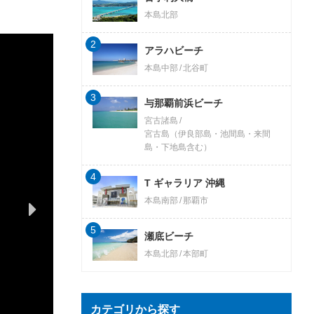
本島北部
2
アラハビーチ
本島中部
北谷町
3
与那覇前浜ビーチ
宮古諸島
宮古島（伊良部島・池間島・来間
島・下地島含む）
4
T ギャラリア 沖縄
本島南部
那覇市
5
瀬底ビーチ
本島北部
本部町
カテゴリから探す