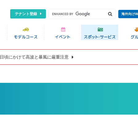
テナント登録
海外向けW
8日頃にかけて高波と暴風に厳重注意