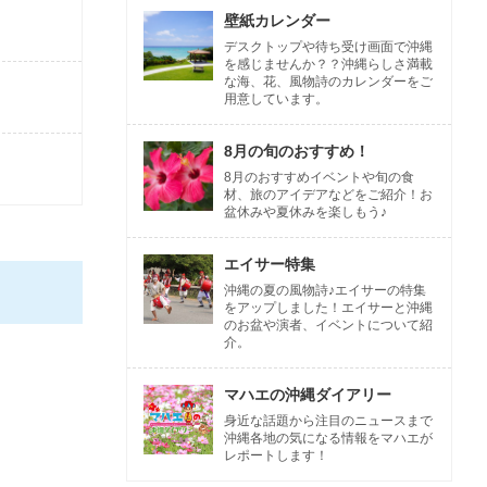
壁紙カレンダー
デスクトップや待ち受け画面で沖縄
を感じませんか？？沖縄らしさ満載
な海、花、風物詩のカレンダーをご
用意しています。
8月の旬のおすすめ！
8月のおすすめイベントや旬の食
材、旅のアイデアなどをご紹介！お
盆休みや夏休みを楽しもう♪
エイサー特集
沖縄の夏の風物詩♪エイサーの特集
をアップしました！エイサーと沖縄
のお盆や演者、イベントについて紹
介。
マハエの沖縄ダイアリー
身近な話題から注目のニュースまで
沖縄各地の気になる情報をマハエが
レポートします！