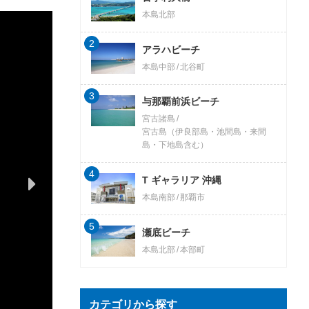
本島北部
2
アラハビーチ
本島中部
北谷町
3
与那覇前浜ビーチ
宮古諸島
宮古島（伊良部島・池間島・来間
島・下地島含む）
4
T ギャラリア 沖縄
本島南部
那覇市
5
瀬底ビーチ
本島北部
本部町
カテゴリから探す