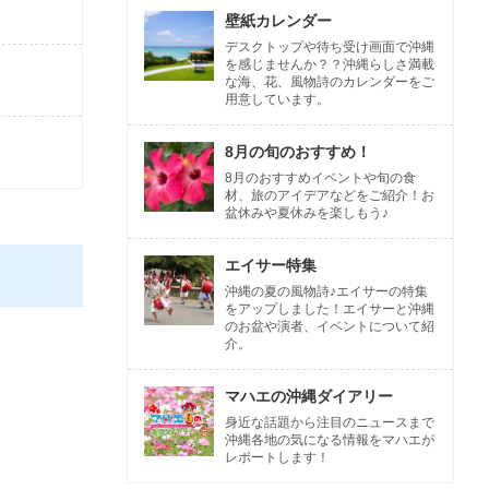
壁紙カレンダー
デスクトップや待ち受け画面で沖縄
を感じませんか？？沖縄らしさ満載
な海、花、風物詩のカレンダーをご
用意しています。
8月の旬のおすすめ！
8月のおすすめイベントや旬の食
材、旅のアイデアなどをご紹介！お
盆休みや夏休みを楽しもう♪
エイサー特集
沖縄の夏の風物詩♪エイサーの特集
をアップしました！エイサーと沖縄
のお盆や演者、イベントについて紹
介。
マハエの沖縄ダイアリー
身近な話題から注目のニュースまで
沖縄各地の気になる情報をマハエが
レポートします！