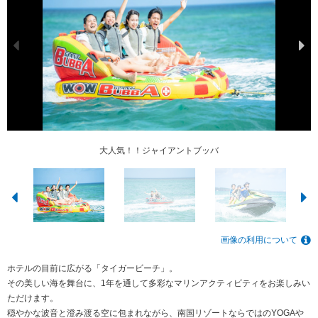
船底がガラスになっている！グラスボート遊覧船”タイガービーチ号”
弊社オリジナルのスノーケルポイント”お魚パラダイス”
小さいお子様もご参加いただける”グラスボート遊覧”
グループで楽しめる”ドラゴンボート遊覧”
恩納村の海を水上バイク遊覧で満喫♪
スリル満点！ジャイアントスリラー
大人気！！ジャイアントブッバ
画像の利用について
ホテルの目前に広がる「タイガービーチ」。
その美しい海を舞台に、1年を通して多彩なマリンアクティビティをお楽しみい
ただけます。
穏やかな波音と澄み渡る空に包まれながら、南国リゾートならではのYOGAや