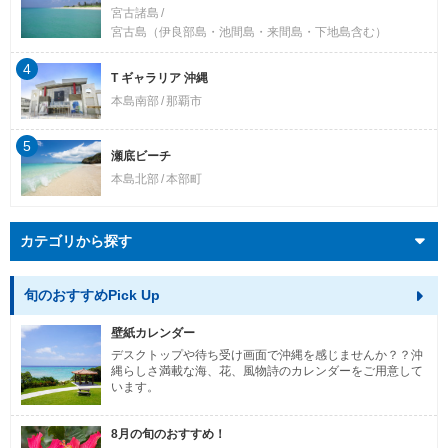
宮古諸島
宮古島（伊良部島・池間島・来間島・下地島含む）
4
T ギャラリア 沖縄
本島南部
那覇市
5
瀬底ビーチ
本島北部
本部町
カテゴリから探す
旬のおすすめPick Up
壁紙カレンダー
デスクトップや待ち受け画面で沖縄を感じませんか？？沖
縄らしさ満載な海、花、風物詩のカレンダーをご用意して
います。
8月の旬のおすすめ！