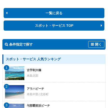
一覧に戻る
スポット・サービス TOP
条件指定で探す
開く
スポット・サービス 人気ランキング
1
古宇利大橋
本島北部
2
アラハビーチ
本島中部
北谷町
3
与那覇前浜ビーチ