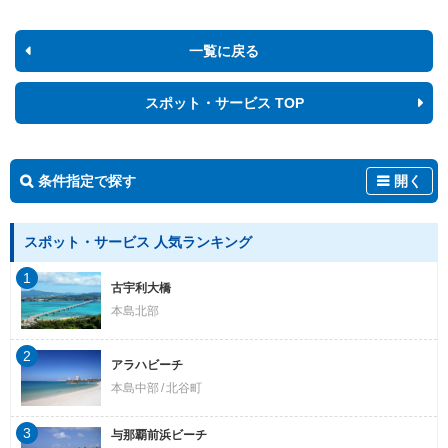
一覧に戻る
スポット・サービス TOP
条件指定で探す
開く
スポット・サービス 人気ランキング
1
古宇利大橋
本島北部
2
アラハビーチ
本島中部
北谷町
3
与那覇前浜ビーチ