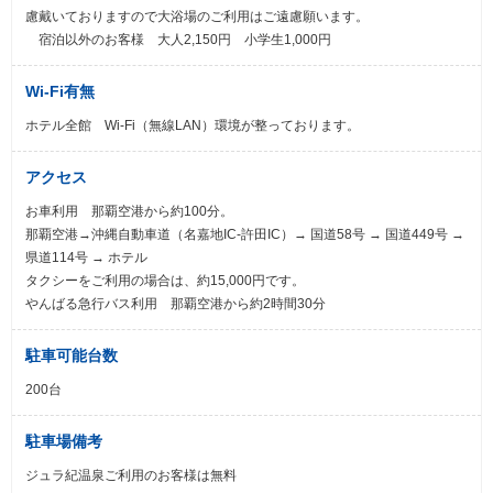
慮戴いておりますので大浴場のご利用はご遠慮願います。
宿泊以外のお客様 大人2,150円 小学生1,000円
Wi-Fi有無
ホテル全館 Wi-Fi（無線LAN）環境が整っております。
アクセス
お車利用 那覇空港から約100分。
那覇空港→沖縄自動車道（名嘉地IC-許田IC）→ 国道58号 → 国道449号 →
県道114号 → ホテル
タクシーをご利用の場合は、約15,000円です。
やんばる急行バス利用 那覇空港から約2時間30分
駐車可能台数
200台
駐車場備考
ジュラ紀温泉ご利用のお客様は無料