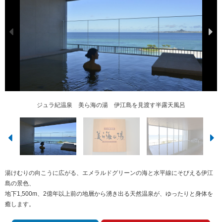
ジュラ紀温泉 美ら海の湯 伊江島を見渡す半露天風呂
ジュラ紀温泉 美ら海の湯 100％源泉掛け流し
ジュラ紀温泉 美ら海の湯 100％源泉掛け流し
入浴後は地元牛乳と全自動マッサージ
ジュラ紀温泉 美ら海の湯
湯けむりの向こうに広がる、エメラルドグリーンの海と水平線にそびえる伊江
島の景色、
地下1,500m、2億年以上前の地層から湧き出る天然温泉が、ゆったりと身体を
癒します。