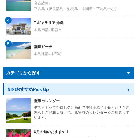
宮古諸島
宮古島（伊良部島・池間島・来間島・下地島含む）
4
T ギャラリア 沖縄
本島南部
那覇市
5
瀬底ビーチ
本島北部
本部町
カテゴリから探す
旬のおすすめPick Up
壁紙カレンダー
デスクトップや待ち受け画面で沖縄を感じませんか？？沖
縄らしさ満載な海、花、風物詩のカレンダーをご用意して
います。
8月の旬のおすすめ！