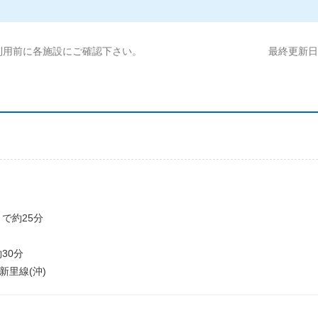
利用前に各施設にご確認下さい。
最終更新日:2
）で約25分
30分
・新里線(沖)