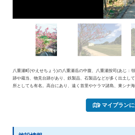
八重瀬町(やえせちょう)の八重瀬岳の中腹、八重瀬按司(あじ：
跡や蔵当、物見台跡があり、鉄製品、石製品などが多く出土してい
所としても有名。高台にあり、遠く首里やケラマ諸島、東シナ海
マイプランに