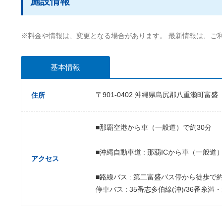
施設情報
※料金や情報は、変更となる場合があります。 最新情報は、ご
基本情報
〒901-0402 沖縄県島尻郡八重瀬町富盛
住所
■那覇空港から車（一般道）で約30分
■沖縄自動車道 : 那覇ICから車（一般道
アクセス
■路線バス : 第二富盛バス停から徒歩で約
停車バス : 35番志多伯線(沖)/36番糸満