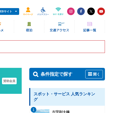
EBサイト
条件指定で探す
開く
賛助会員
スポット・サービス 人気ランキン
グ
1
古宇利大橋