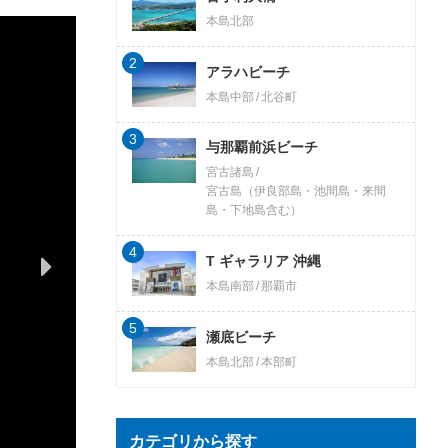
本島北部
2
アラハビーチ
本島中部
北谷町
3
与那覇前浜ビーチ
宮古諸島
宮古島（伊良部島・池間島・来間
島・下地島含む）
4
T ギャラリア 沖縄
本島南部
那覇市
5
瀬底ビーチ
本島北部
本部町
カテゴリから探す