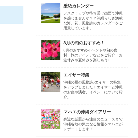
壁紙カレンダー
デスクトップや待ち受け画面で沖縄
を感じませんか？？沖縄らしさ満載
な海、花、風物詩のカレンダーをご
用意しています。
8月の旬のおすすめ！
8月のおすすめイベントや旬の食
材、旅のアイデアなどをご紹介！お
盆休みや夏休みを楽しもう♪
エイサー特集
沖縄の夏の風物詩♪エイサーの特集
をアップしました！エイサーと沖縄
のお盆や演者、イベントについて紹
介。
マハエの沖縄ダイアリー
身近な話題から注目のニュースまで
沖縄各地の気になる情報をマハエが
レポートします！