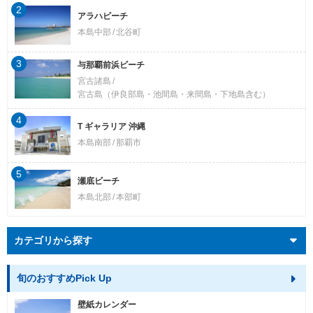
2
アラハビーチ
本島中部
北谷町
3
与那覇前浜ビーチ
宮古諸島
宮古島（伊良部島・池間島・来間島・下地島含む）
4
T ギャラリア 沖縄
本島南部
那覇市
5
瀬底ビーチ
本島北部
本部町
カテゴリから探す
旬のおすすめPick Up
壁紙カレンダー