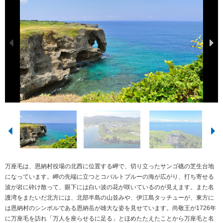
万座毛は、恩納村役場の北西に位置する岬で、切り立ったサンゴ礁の芝生台地
になっています。岬の先端に立つとコバルトブルーの海が広がり、打ち寄せる
波が岩に砕け散って、眼下には白い波の花が咲いているのが見えます。また名
護湾をまたいだ北方には、北部半島の山並みや、伊江島タッチューが、東方に
は恩納村のシンボルである恩納岳が雄大な姿を見せています。尚敬王が1726年
に万座毛を訪れ「万人を座らせるに足る」とほめたたえたことから万座毛と名