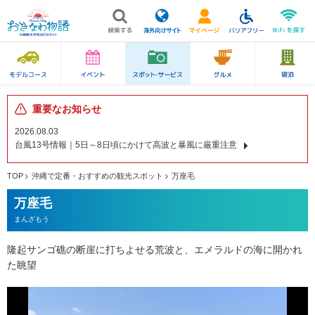
重要なお知らせ
2026.08.03
台風13号情報｜5日～8日頃にかけて高波と暴風に厳重注意
TOP
沖縄で定番・おすすめの観光スポット
万座毛
万座毛
まんざもう
隆起サンゴ礁の断崖に打ちよせる荒波と、エメラルドの海に開かれ
た眺望