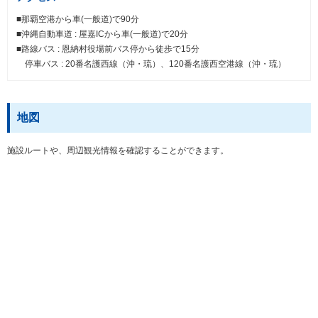
■那覇空港から車(一般道)で90分
■沖縄自動車道 : 屋嘉ICから車(一般道)で20分
■路線バス : 恩納村役場前バス停から徒歩で15分
停車バス : 20番名護西線（沖・琉）、120番名護西空港線（沖・琉）
地図
施設ルートや、周辺観光情報を確認することができます。