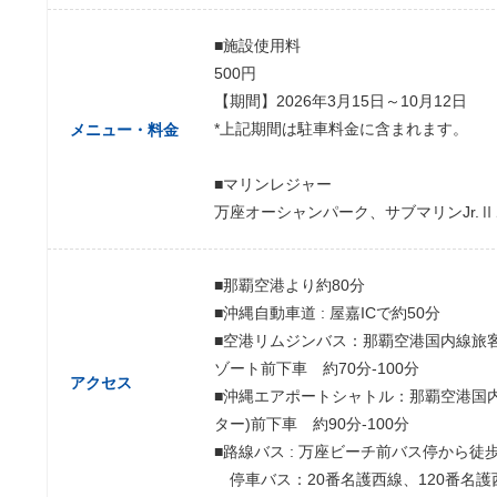
■施設使用料
500円
【期間】2026年3月15日～10月12日
*上記期間は駐車料金に含まれます。
メニュー・料金
■マリンレジャー
万座オーシャンパーク、サブマリンJr.
■那覇空港より約80分
■沖縄自動車道 : 屋嘉ICで約50分
■空港リムジンバス：那覇空港国内線旅
ゾート前下車 約70分-100分
アクセス
■沖縄エアポートシャトル：那覇空港国
ター)前下車 約90分-100分
■路線バス : 万座ビーチ前バス停から徒
停車バス：20番名護西線、120番名護