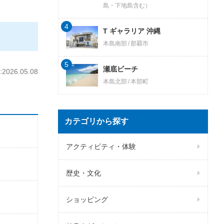
島・下地島含む）
4
T ギャラリア 沖縄
本島南部
那覇市
5
瀬底ビーチ
026.05.08
本島北部
本部町
カテゴリから探す
アクティビティ・体験
歴史・文化
ショッピング