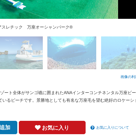
アスレチック 万座オーシャンパーク®
した半島まるごとリゾートエリア
ップパドルボートスクール/SUP
海中展望船 サブマリンJr.Ⅱ
展望船 サブマリンJr.Ⅱ
展望船 サブマリンJr.Ⅱ
ーチシュノーケリング
サンセットクルーズ
体験ダイビング
ドラゴンボート
画像の利
ゾート全体がサンゴ礁に囲まれたANAインターコンチネンタル万座ビ
れているビーチです。景勝地としても有名な万座毛を望む絶好のロケーシ
追加
お気に入り
お気に入りについて