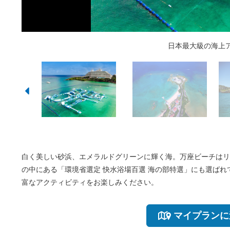
日本最大級の海上
東シナ海に面
スタンドア
万座毛と
海中
海中
ビ
白く美しい砂浜、エメラルドグリーンに輝く海。万座ビーチはリ
の中にある「環境省選定 快水浴場百選 海の部特選」にも選ば
富なアクティビティをお楽しみください。
マイプランに