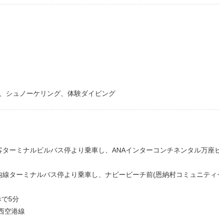
Ⅱ、シュノーケリング、体験ダイビング
客ターミナルビルバス停より乗車し、ANAインターコンチネンタル万座
内線ターミナルバス停より乗車し、ナビービーチ前(恩納村コミュニティ
歩で5分
西空港線