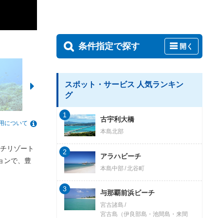
条件指定で探す
開く
スポット・サービス 人気ランキン
グ
1
古宇利大橋
用について
本島北部
ーチリゾート
2
アラハビーチ
ョンで、豊
本島中部
北谷町
3
与那覇前浜ビーチ
宮古諸島
宮古島（伊良部島・池間島・来間