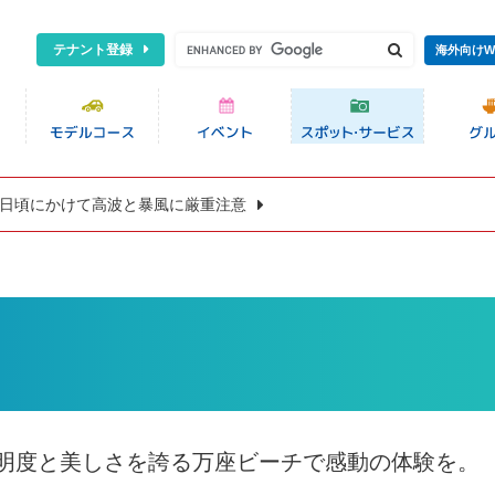
テナント登録
海外向けW
8日頃にかけて高波と暴風に厳重注意
明度と美しさを誇る万座ビーチで感動の体験を。