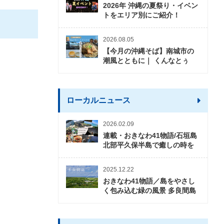
2026年 沖縄の夏祭り・イベン
トをエリア別にご紹介！
2026.08.05
【今月の沖縄そば】南城市の
潮風とともに｜ くんなとぅ
ローカルニュース
2026.02.09
連載・おきなわ41物語/石垣島
北部平久保半島で癒しの時を
2025.12.22
おきなわ41物語／島をやさし
く包み込む緑の風景 多良間島