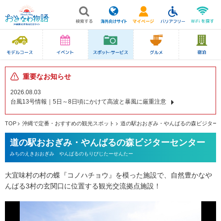
重要なお知らせ
2026.08.03
台風13号情報｜5日～8日頃にかけて高波と暴風に厳重注意
TOP
沖縄で定番・おすすめの観光スポット
道の駅おおぎみ・やんばるの森ビジター
道の駅おおぎみ・やんばるの森ビジターセンター
みちのえきおおぎみ やんばるのもりびじたーせんたー
大宜味村の村の蝶『コノハチョウ』を模った施設で、自然豊かなや
んばる3村の玄関口に位置する観光交流拠点施設！