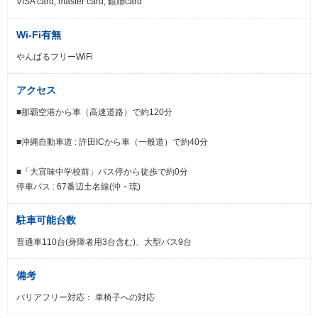
VISA card, master card, 銀聯card
Wi-Fi有無
やんばるフリーWiFi
アクセス
■那覇空港から車（高速道路）で約120分
■沖縄自動車道 : 許田ICから車（一般道）で約40分
■「大宜味中学校前」バス停から徒歩で約0分
停車バス : 67番辺土名線(沖・琉)
駐車可能台数
普通車110台(身障者用3台含む)、大型バス9台
備考
バリアフリー対応： 車椅子への対応