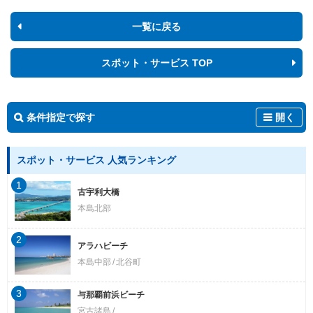
一覧に戻る
スポット・サービス TOP
条件指定で探す
開く
スポット・サービス 人気ランキング
1
古宇利大橋
本島北部
2
アラハビーチ
本島中部
北谷町
3
与那覇前浜ビーチ
宮古諸島