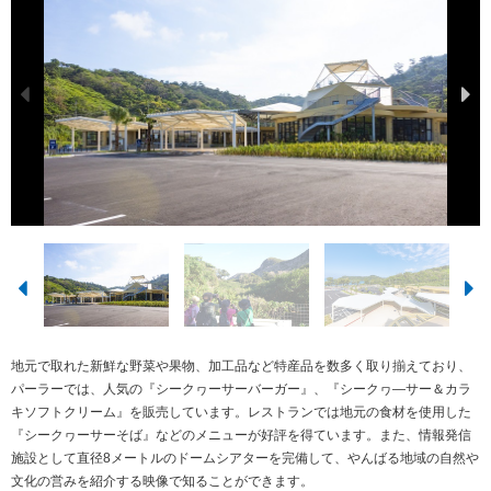
地元で取れた新鮮な野菜や果物、加工品など特産品を数多く取り揃えており、
パーラーでは、人気の『シークヮーサーバーガー』、『シークヮ―サー＆カラ
キソフトクリーム』を販売しています。レストランでは地元の食材を使用した
『シークヮーサーそば』などのメニューが好評を得ています。また、情報発信
施設として直径8メートルのドームシアターを完備して、やんばる地域の自然や
文化の営みを紹介する映像で知ることができます。