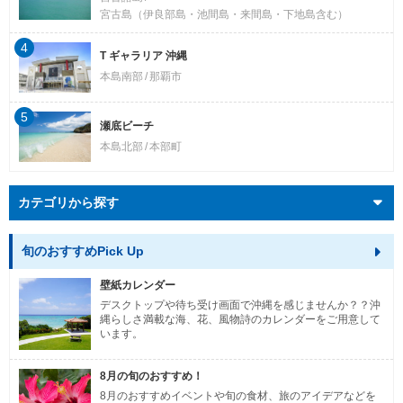
宮古島（伊良部島・池間島・来間島・下地島含む）
4
T ギャラリア 沖縄
本島南部
那覇市
5
瀬底ビーチ
本島北部
本部町
カテゴリから探す
旬のおすすめPick Up
壁紙カレンダー
デスクトップや待ち受け画面で沖縄を感じませんか？？沖
縄らしさ満載な海、花、風物詩のカレンダーをご用意して
います。
8月の旬のおすすめ！
8月のおすすめイベントや旬の食材、旅のアイデアなどを