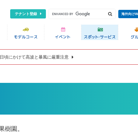
テナント登録
海外向けW
8日頃にかけて高波と暴風に厳重注意
果樹園。