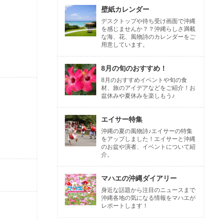
壁紙カレンダー
デスクトップや待ち受け画面で沖縄
を感じませんか？？沖縄らしさ満載
な海、花、風物詩のカレンダーをご
用意しています。
8月の旬のおすすめ！
8月のおすすめイベントや旬の食
材、旅のアイデアなどをご紹介！お
盆休みや夏休みを楽しもう♪
エイサー特集
沖縄の夏の風物詩♪エイサーの特集
をアップしました！エイサーと沖縄
のお盆や演者、イベントについて紹
介。
マハエの沖縄ダイアリー
身近な話題から注目のニュースまで
沖縄各地の気になる情報をマハエが
レポートします！