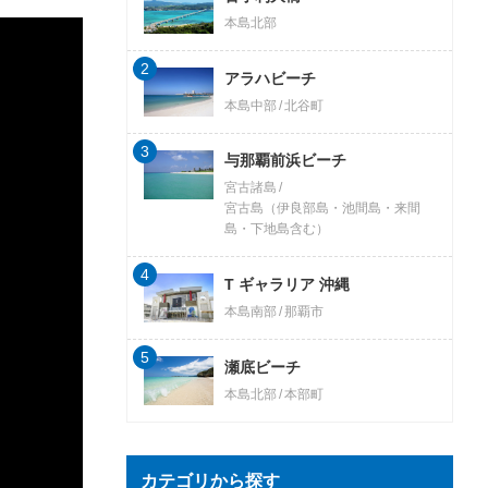
本島北部
2
アラハビーチ
本島中部
北谷町
3
与那覇前浜ビーチ
宮古諸島
宮古島（伊良部島・池間島・来間
島・下地島含む）
4
T ギャラリア 沖縄
本島南部
那覇市
5
瀬底ビーチ
本島北部
本部町
カテゴリから探す