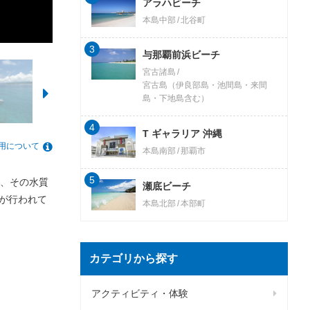
アラハビーチ
本島中部
北谷町
3
与那覇前浜ビーチ
宮古諸島
宮古島（伊良部島・池間島・来間
島・下地島含む）
4
T ギャラリア 沖縄
用について
本島南部
那覇市
5
、その水質
瀬底ビーチ
理が行われて
本島北部
本部町
カテゴリから探す
アクティビティ・体験