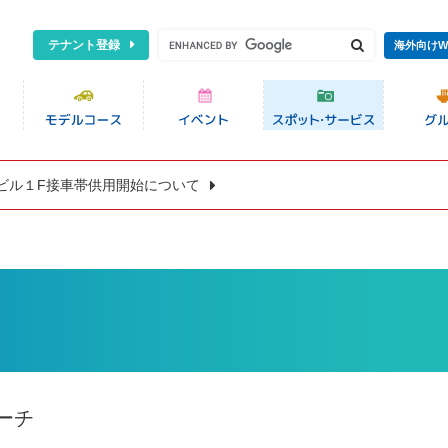
テナント登録
海外向けW
ビル１F接車帯供用開始について
ーチ