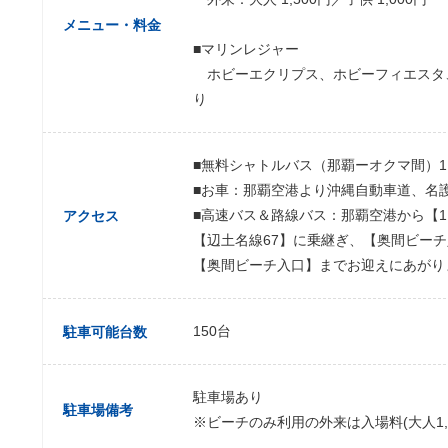
メニュー・料金
■マリンレジャー
ホビーエクリプス、ホビーフィエスタ、
り
■無料シャトルバス（那覇ーオクマ間）1
■お車：那覇空港より沖縄自動車道、名護東道
■高速バス＆路線バス：那覇空港から【
アクセス
【辺土名線67】に乗継ぎ、【奥間ビー
【奥間ビーチ入口】までお迎えにあがり
150台
駐車可能台数
駐車場あり
駐車場備考
※ビーチのみ利用の外来は入場料(大人1,