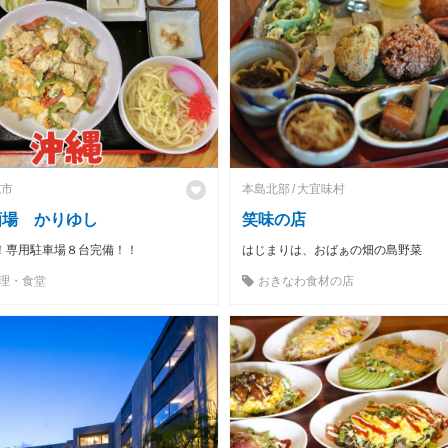
城市
本島北部
大宜味村
酒場 かりゆし
笑味の店
！専用駐車場８台完備！！
はじまりは、おばぁの畑の島野菜
理・食堂
おきなわ食材の店