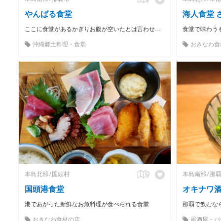
やんばる食堂
海人食堂 
ここに食堂があるかぎりお腹が空いたとは言わせません
沖縄郷土料理・食堂
おきなわ食
本島北部
国頭村
本島南部
那
国頭港食堂
オキナワ
港であがった新鮮なお魚料理が食べられる食堂
おきなわ食材の店
居酒屋・バ