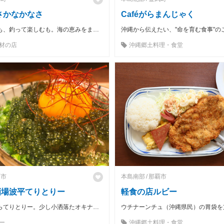
さかなかなさ
Caféがらまんじゃく
食堂で味わうも、釣って楽しむも。海の恵みをまるごと満喫できる漁師の食堂。
沖縄から伝えたい、"命を育む食事"の
材の店
沖縄郷土料理・食堂
覇市
本島南部
那覇市
酒場波平てりとりー
軽食の店ルビー
那覇で飲むならてりとりー。少し小洒落たオキナワ酒場
ー
沖縄郷土料理・食堂