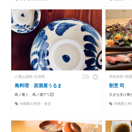
八重山諸島
石垣島
本島南部
那
島料理 居酒屋うるま
割烹 司
島ノ肴ト、島ノ酒アリ〼
沖縄郷土料理・食堂
沖縄郷土料