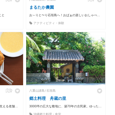
まるたか農園
こと
お～りと〜り石垣島へ！おばぁの楽しいおしゃべりとおいしい島の食材をご堪能ください。
アクティビティ・体験
八重山諸島
石垣島
郷土料理 舟蔵の里
ウチナーンチュ（沖縄県民）の胃袋を支える老舗の大衆食堂
3000坪の広大な敷地に、築70年の古民家。ゆったりと流れる時間の中で、八重山の自然と食文化をご堪能下さい。
沖縄郷土料理・食堂