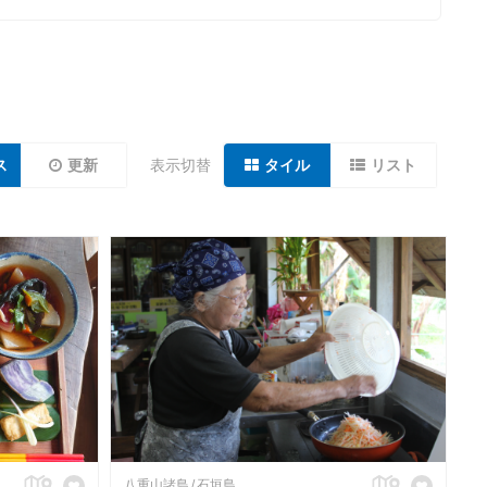
ス
更新
表示切替
タイル
リスト
八重山諸島
石垣島