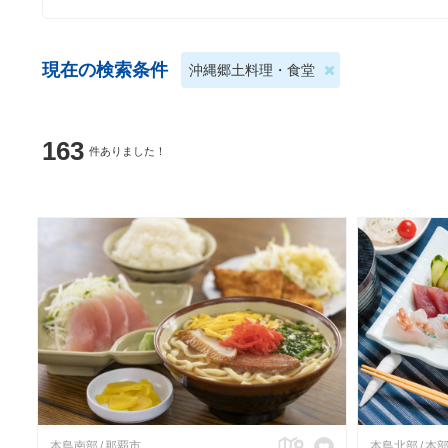
現在の検索条件
沖縄郷土料理・食堂
163
件ありました！
本島南部
那覇市
本島北部
本