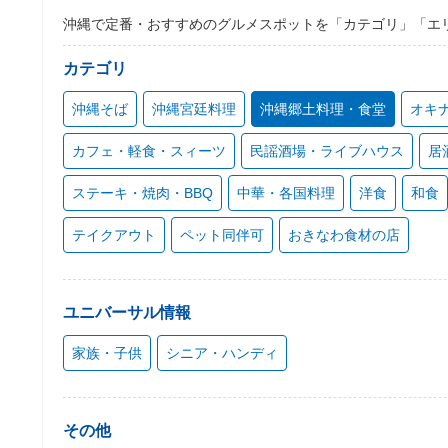
沖縄で定番・おすすめのグルメスポットを「カテゴリ」「エ
カテゴリ
沖縄そば
沖縄宮廷料理
沖縄郷土料理・食堂
オキ
カフェ・軽食・スィーツ
民謡酒場・ライブハウス
居
ステーキ・焼肉・BBQ
中華・各国料理
洋食
和食
テイクアウト
ペット同伴可
おきなわ食材の店
ユニバーサル情報
家族・子供
シニア・ハンディ
その他