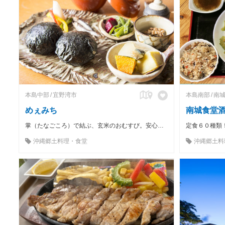
本島中部
宜野湾市
本島南部
南
めぇみち
南城食堂
掌（たなごころ）で結ぶ、玄米のおむすび。安心、安全なお食事をお出し致します。
定食６０種類
沖縄郷土料理・食堂
沖縄郷土料