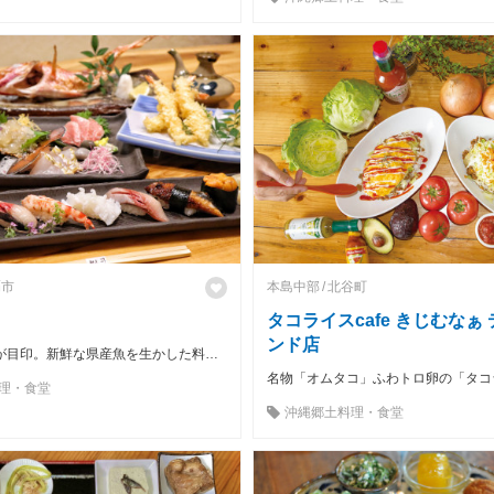
覇市
本島中部
北谷町
タコライスcafe きじむなぁ
ンド店
大きな生け簀が目印。新鮮な県産魚を生かした料理が味わえる老舗の寿司割烹です
名物「オムタコ」ふわトロ卵の「タコ
理・食堂
沖縄郷土料理・食堂