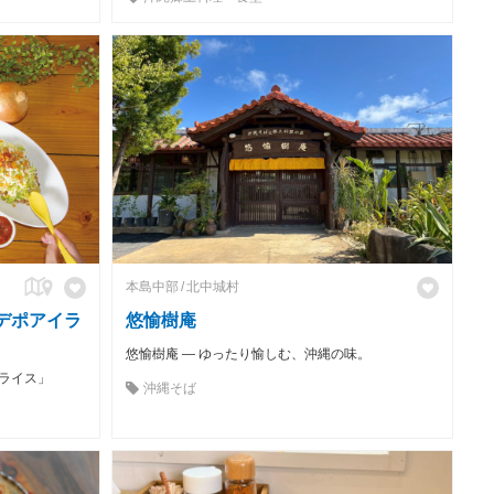
本島中部
北中城村
 デポアイラ
悠愉樹庵
悠愉樹庵 ― ゆったり愉しむ、沖縄の味。
ライス」
沖縄そば