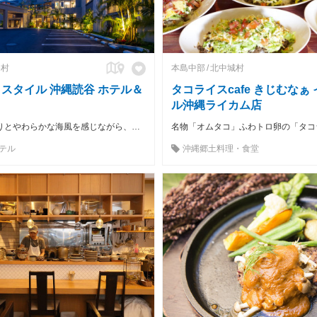
谷村
本島中部
北中城村
スタイル 沖縄読谷 ホテル＆
タコライスcafe きじむなぁ
ル沖縄ライカム店
木々のぬくもりとやわらかな海風を感じながら、ゆったりと過ごす何もしない贅沢の時が 極上の寛ぎと癒しとやすらぎをもたらす。まるで我が家の様に心地よい隠れ家的リゾートホテル
名物「オムタコ」ふわトロ卵の「タコ
テル
沖縄郷土料理・食堂