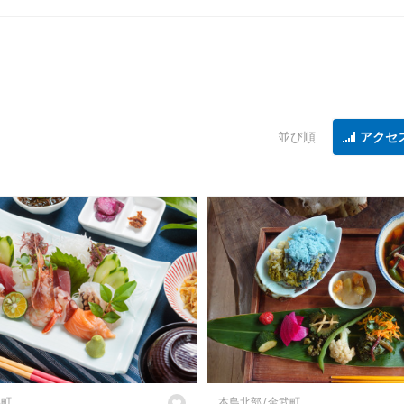
並び順
アクセ
部町
本島北部
金武町