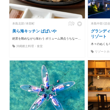
本島北部
本部町
本島中部
読
美ら海キッチン ぱぱいや
グランディ
リゾート
絶景を眺めながら味わう ボリューム満点うちなーカフェ飯！
沖縄郷土料理・食堂
リゾートホ