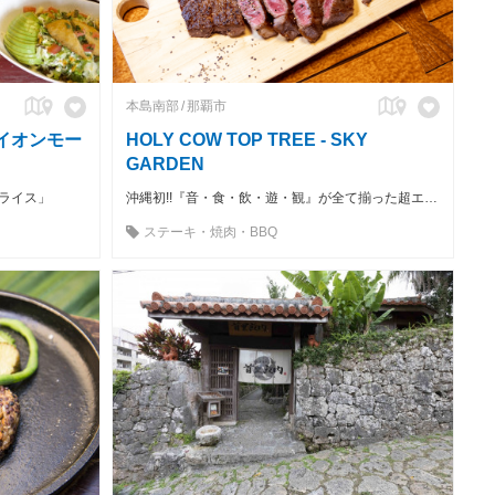
本島南部
那覇市
 イオンモー
HOLY COW TOP TREE - SKY
GARDEN
ライス」
沖縄初!!『音・食・飲・遊・観』が全て揃った超エンタメ系施設！「“TOP TREE”(トップツリー)- SKY GARDEN-」に出店中!!
ステーキ・焼肉・BBQ