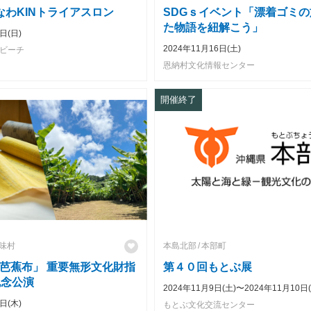
なわKINトライアスロン
SDGｓイベント「漂着ゴミ
た物語を紐解こう」
日(日)
2024年11月16日(土)
ズビーチ
恩納村文化情報センター
開催終了
味村
本島北部
本部町
芭蕉布」 重要無形文化財指
第４０回もとぶ展
記念公演
2024年11月9日(土)〜2024年11月10日(
日(木)
もとぶ文化交流センター