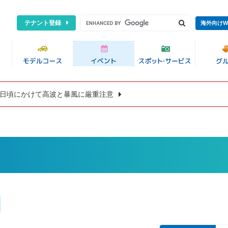
テナント登録
海外向けW
8日頃にかけて高波と暴風に厳重注意