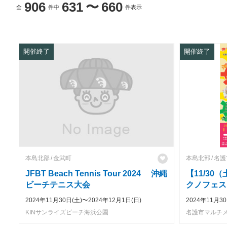
906
631
〜
660
全
件中
件表示
開催終了
開催終了
本島北部
金武町
本島北部
名護
JFBT Beach Tennis Tour 2024 沖縄
【11/30
ビーチテニス大会
クノフェスタ
2024年11月30日(土)〜2024年12月1日(日)
2024年11月30
KINサンライズビーチ海浜公園