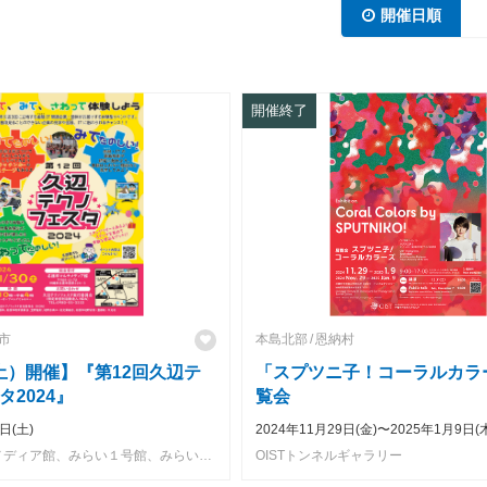
開催日順
開催終了
市
本島北部
恩納村
（土）開催】『第12回久辺テ
「スプツニ子！コーラルカラ
2024』
覧会
日(土)
2024年11月29日(金)〜2025年1月9日(
名護市マルチメディア館、みらい１号館、みらい５号館、沖縄北部雇用能力開発総合センター、GODAC
OISTトンネルギャラリー