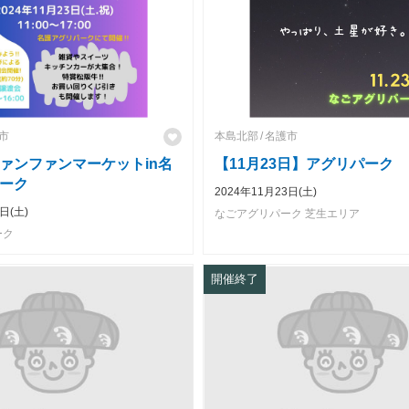
市
本島北部
名護市
ァンファンマーケットin名
【11月23日】アグリパーク
ーク
2024年11月23日(土)
日(土)
なごアグリパーク 芝生エリア
ーク
開催終了