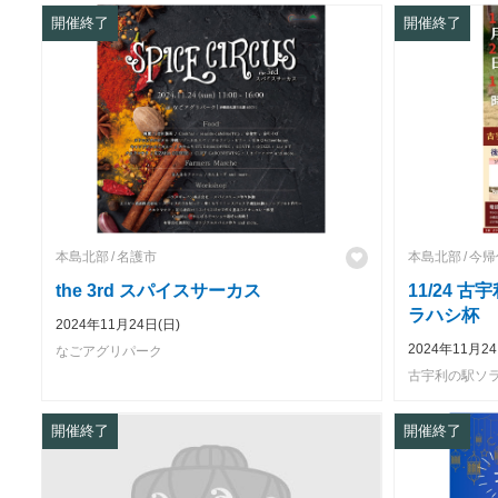
開催終了
開催終了
本島北部
名護市
本島北部
今帰
the 3rd スパイスサーカス
11/24 
ラハシ杯
2024年11月24日(日)
2024年11月24
なごアグリパーク
古宇利の駅ソ
開催終了
開催終了