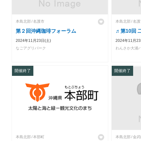
本島北部
名護市
本島北部
名護
第２回沖縄珈琲フォーラム
♬第10回
2024年11月23日(土)
2024年11月23
なごアグリパーク
わんさか大浦パ
開催終了
開催終了
本島北部
本部町
本島北部
金武