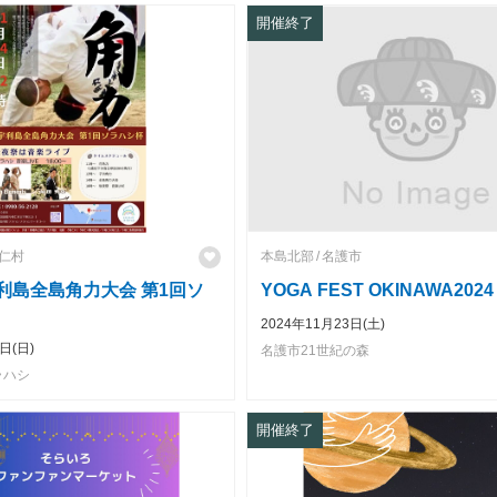
開催終了
仁村
本島北部
名護市
古宇利島全島角力大会 第1回ソ
YOGA FEST OKINAWA2024
2024年11月23日(土)
日(日)
名護市21世紀の森
ラハシ
開催終了