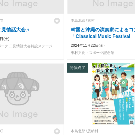
市
本島北部
東村
 二見情話大会♬
韓国と沖縄の演奏家によるコ
「Classical Music Festival
日(土)
Okinawa」
2024年11月22日(金)
ーク 二見情話大会特設ステージ
東村文化・スポーツ記念館
開催終了
町
本島北部
恩納村