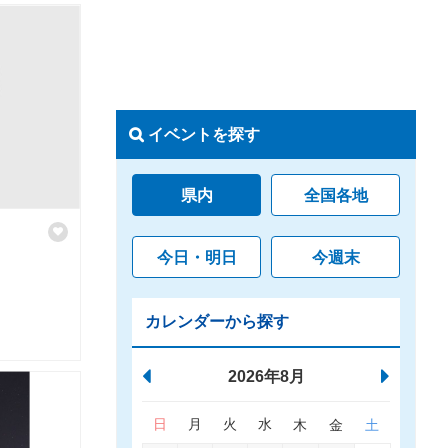
イベントを探す
県内
全国各地
今日・明日
今週末
カレンダーから探す
2026年8月
日
月
火
水
木
金
土