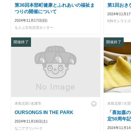
第36回本部町健康とふれあいの福祉ま
第1回おき
つりの開催について
2024年11月17
2024年11月17日(日)
KINサンライ
もとぶ文化交流センター
開催終了
開催終了
本島北部
名護市
本島北部
大宜
OURSONGS IN THE PARK
「喜如嘉の
定50周年
2024年11月16日(土)
2024年11月14
なごアグリパーク