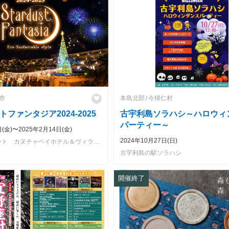
市
本島北部
今帰仁村
ファンタジア2024-2025
古宇利島ソラハシ～ハロウィ
パーティー～
日(金)〜2025年2月14日(金)
2024年10月27日(日)
カヌチャリゾート カヌチャベイホテル＆ヴィラズ／カヌチャゴルフコース
古宇利島の駅ソラハシ
開催終了