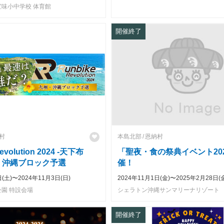
味小中学校 体育館
開催終了
村
本島北部
恩納村
evolution 2024 -天下布
「聖夜・食の祭典イベント20
・沖縄ブロック予選
催！
日(土)〜2024年11月3日(日)
2024年11月1日(金)〜2025年2月28日(
園 特設会場
シェラトン沖縄サンマリーナリゾート
開催終了