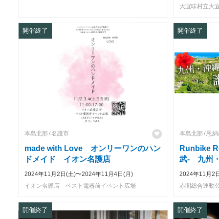
大宜味村立大宜
開催終了
開催終了
本島北部
名護市
本島北部
恩納
made with Love オンリーワンのハン
Runbike R
ドメイド イオン名護店
武- 九州
2024年11月2日(土)〜2024年11月4日(月)
2024年11月2
イオン名護店 ベスト電器前イベント広場
赤間総合運動公
開催終了
開催終了