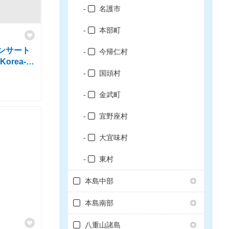
名護市
本部町
ンサート
今帰仁村
 Korea-
国頭村
金武町
宜野座村
大宜味村
東村
本島中部
本島南部
八重山諸島