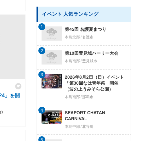
イベント 人気ランキング
1
第45回 名護夏まつり
本島北部
名護市
2
第19回豊見城ハーリー大会
本島南部
豊見城市
3
2026年8月2日（日）イベント
「第30回なは青年祭」開催
（波の上うみそら公園）
24」を開
本島南部
那覇市
4
金)
SEAPORT CHATAN
CARNIVAL
本島中部
北谷町
5