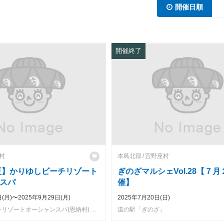
開催日順
開催終了
村
本島北部
宜野座村
年夏】かりゆしビーチリゾート
ぎのざマルシェVol.28【７
スパ
催】
日(月)〜2025年9月29日(月)
2025年7月20日(日)
かりゆしビーチリゾートオーシャンスパ(恩納村) バータイラ
道の駅「ぎのざ」