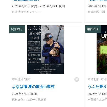
2025年7月16日(水)〜2025年7月21日(月)
2025年7月13日
名護博物館ギャラリー
金武地区公園
開催終了
開催終了
本島北部
東村
本島北部
本部
よなは徹 夏の歌会in東村
うふた祭り
2025年7月13日(日)
2025年7月13日
東村文化・スポーツ記念館
本部町うふた