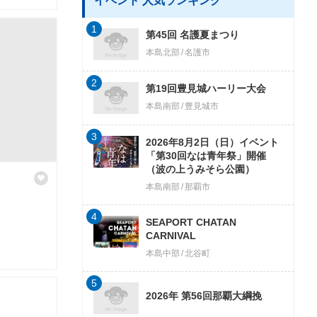
イベント 人気ランキング
1
第45回 名護夏まつり
本島北部
名護市
2
第19回豊見城ハーリー大会
本島南部
豊見城市
3
2026年8月2日（日）イベント
「第30回なは青年祭」開催
（波の上うみそら公園）
本島南部
那覇市
4
SEAPORT CHATAN
CARNIVAL
本島中部
北谷町
5
2026年 第56回那覇大綱挽