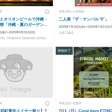
市
本島北部
大宜味村
とオリオンビールで沖縄・
二人展「ザ・ヤンバル”II”」
喫「沖縄・夏のガーデン
2025年7月16日(水)〜2025年7月21日(
ver Okinawa -
日(金)〜2025年8月31日(日)
山原工藝店
」
TWIN-LINE HOTEL YANBARU OKINAWA JAPAN ガーデンエリア
開催終了
町
本島北部
名護市
金武町青年エイサー祭り】?
7/13（日）Coral days ETHI