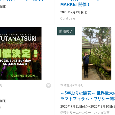
MARKET開催！
(日)
2025年7月13日(日)
Coral days
開催終了
町
本島北部
本部町
～5年ぶりの開花～ 世界最大
ラマトフィラム・ワリシー開
(日)
2025年7月11日(金)〜2025年8月10日(
浜
熱帯ドリームセンター バンダ温室