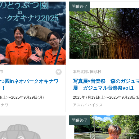
開催終了
市
本島北部
国頭村
つ園inネオパークオキナワ
写真展×音楽祭 森のガジュ
！！
展 ガジュマル音楽祭vol.1
日(土)〜2025年9月29日(月)
2025年7月19日(土)〜2025年9月28日(
キナワ
アスムイハイクス
開催終了