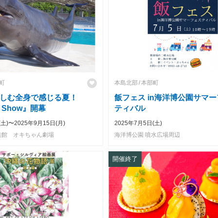
町
本島北部
本部町
しむ全身で感じる夏！
飯フェス in海洋博公園サマ
r Show』開幕
ティバル
(土)〜2025年9月15日(月)
2025年7月5日(土)
族館 オキちゃん劇場
海洋博公園 噴水広場周辺
開催終了