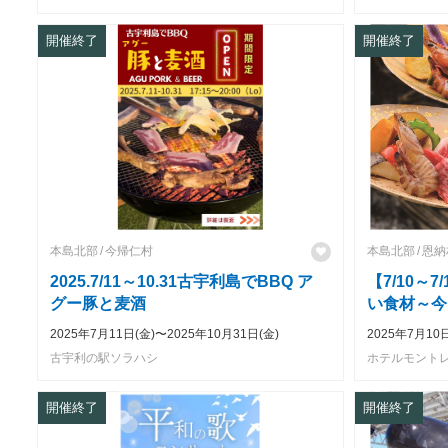
開催終了
開催終了
本島北部
今帰仁村
本島北部
恩納
2025.7/11～10.31古宇利島でBBQ ア
【7/10～
グー豚と麦酒
い食材～今
会席
2025年7月11日(金)〜2025年10月31日(金)
2025年7月10
古宇利の駅ソラハシ
開催終了
開催終了