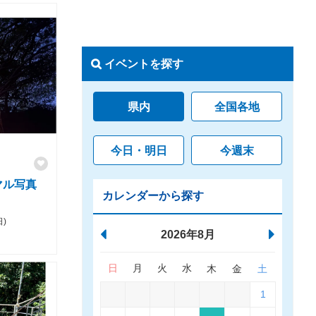
イベントを探す
県内
全国各地
今日・明日
今週末
マル写真
カレンダーから探す
日)
2026年8月
日
月
火
水
木
金
土
1