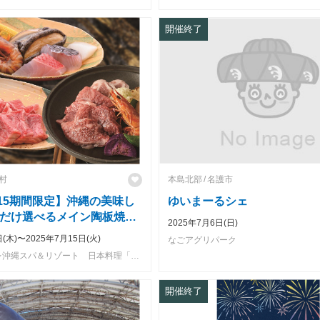
開催終了
村
本島北部
名護市
7/15期間限定】沖縄の美味し
ゆいまーるシェ
だけ選べるメイン陶板焼き
2025年7月6日(日)
日(木)〜2025年7月15日(火)
なごアグリパーク
ホテルモントレ沖縄スパ＆リゾート 日本料理「隨縁亭」
開催終了