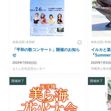
本島北部
本部町
本島北部
本部
「平和の歌コンサート」開催のお知ら
イルカと楽
せ
『Summe
2025年7月6日(日)
2025年7月5日
もとぶ文化交流センター
沖縄美ら海水
開催終了
開催終了