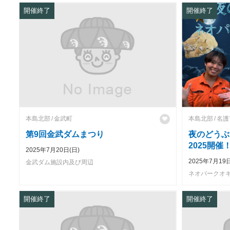
開催終了
開催終了
本島北部
金武町
本島北部
名護
第9回金武ダムまつり
夜のどうぶ
2025開催
2025年7月20日(日)
2025年7月19
金武ダム施設内及び周辺
ネオパークオ
開催終了
開催終了