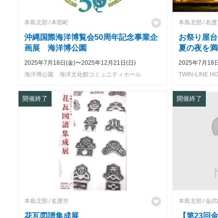
本島北部
本部町
本島北部
名護
沖縄国際海洋博覧会50周年記念事業企
お祭り屋台
画展 海洋博公園
夏の夜を満
フェス Disco
2025年7月18日(金)〜2025年12月21日(日)
2025年7月18
Summer-
海洋博公園 海洋文化館コミュニティホール
開催終了
開催終了
本島北部
名護市
本島北部
金武
花瓦図譜集成展
【第23回