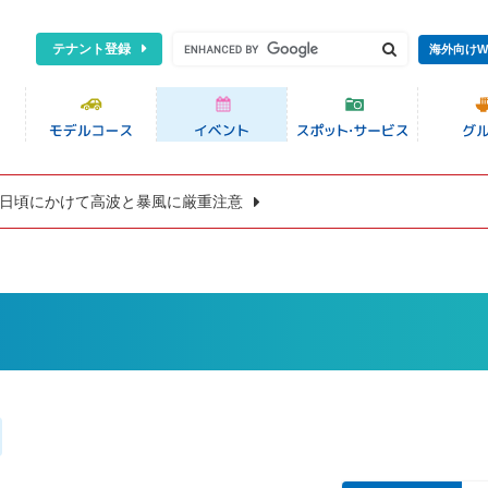
テナント登録
海外向けW
8日頃にかけて高波と暴風に厳重注意