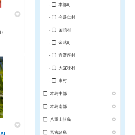
本部町
今帰仁村
国頭村
月)
金武町
宜野座村
大宜味村
東村
本島中部
本島南部
八重山諸島
宮古諸島
CAL