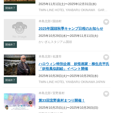
2025年11月1日(土)〜2025年12月31日(水)
開催終了
TWIN-LINE HOTEL YANBARU OKINAWA GARDEN AREA
本島北部
国頭村
2025年国頭秋季キャンプ日程のお知らせ
2025年10月29日(水)〜2025年11月11日(火)
かいぎんスタジアム国頭
開催終了
本島北部
名護市
ハロウィン特別企画 妖怪画家・柳生忠平氏
「妖怪風似顔絵」イベント開催
2025年10月28日(火)〜2025年10月29日(水)
開催終了
TWIN-LINE HOTEL YANBARU OKINAWA JAPAN
本島北部
宜野座村
第33回宜野座村まつり開催！
2025年10月25日(土)〜2025年10月26日(日)