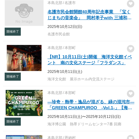
本島北部
名護市
名護市民会館開館40周年記念事業 「宝く
じまちの音楽会」 岡村孝子with 三浦和人
～プレミアムな瞬間を重ねて～
2025年10月12日(日)
開催終了
名護市民会館
本島北部
本部町
【NR】10月11日(土)開催 海洋文化館イベ
ント 南の文化ステージ「フラダンス」
2025年10月11日(土)
開催終了
海洋文化館 展示ホール内交流ステージ
本島北部
本部町
―珍奇・熱帯・逸品が混ざる、緑の混沌市―
「GREEN CHAMPUROO -Vol.1-」【海洋
博美ら海オータムスペシャル2025（熱帯ド
2025年10月11日(土)〜2025年10月12日(日)
リームセンター）】
開催終了
海洋博公園 熱帯ドリームセンター7番 回廊
本島北部
恩納村