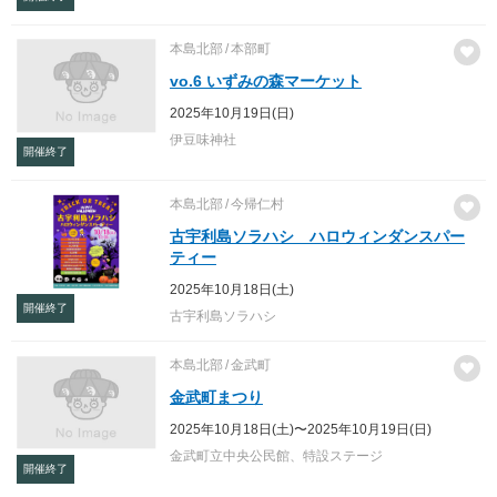
本島北部
本部町
vo.6 いずみの森マーケット
2025年10月19日(日)
伊豆味神社
開催終了
本島北部
今帰仁村
古宇利島ソラハシ ハロウィンダンスパー
ティー
2025年10月18日(土)
開催終了
古宇利島ソラハシ
本島北部
金武町
金武町まつり
2025年10月18日(土)〜2025年10月19日(日)
金武町立中央公民館、特設ステージ
開催終了