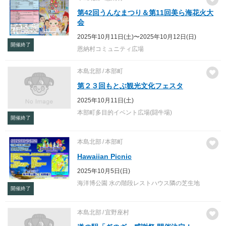
第42回うんなまつり＆第11回美ら海花火大
会
2025年10月11日(土)〜2025年10月12日(日)
開催終了
恩納村コミュニティ広場
本島北部
本部町
第２３回もとぶ観光文化フェスタ
2025年10月11日(土)
本部町多目的イベント広場(闘牛場)
開催終了
本島北部
本部町
Hawaiian Picnic
2025年10月5日(日)
海洋博公園 水の階段レストハウス隣の芝生地
開催終了
本島北部
宜野座村