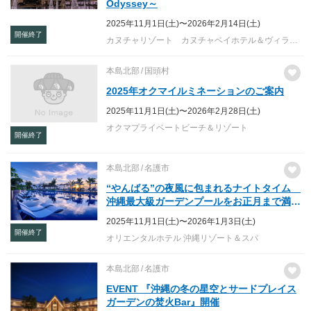
Odyssey～
2025年11月1日(土)〜2026年2月14日(土)
開催終了
カヌチャリゾート カヌチャベイホテル＆ヴィラズ／カヌチャゴルフコース
本島北部
国頭村
2025年オクマイルミネーションのご案内
2025年11月1日(土)〜2026年2月28日(土)
オクマプライベートビーチ＆リゾート
開催終了
本島北部
名護市
“やんばる”の夜風に包まれるナイトタイム
沖縄最大級ガーデンプールをお正月まで満
喫・サウナ体験も ー 開催期間：2025年11
2025年11月1日(土)〜2026年1月3日(土)
月1日(土) ～ 2026年1月3日(土) ー
開催終了
オリエンタルホテル 沖縄リゾート＆スパ
本島北部
名護市
EVENT 『沖縄の冬の星空とサードプレイス
ガーデンの焚火Bar』開催