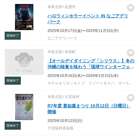
本島北部
名護市
ハロウィンホラーイベント IN なごアグリ
パーク
2025年10月17日(金)〜2025年11月3日(月)
開催終了
なごアグリパーク
本島北部
本部町
【オールデイダイニング「シリウス」】冬の
沖縄の味覚を味わう「琉球ウインターフェ
ア/沖縄黒糖フェア」 2025.10.16より開催
2025年10月16日(木)〜2026年1月15日(木)
開催終了
ホテルオリオンモトブ リゾート＆スパ オールデイダイニング「シリウス」（オーシャンウイング1F）
本島北部
大宜味村
R7年度 喜如嘉まつり 10月12日（日曜日）
開催
2025年10月12日(日)
開催終了
大宜味村喜如嘉