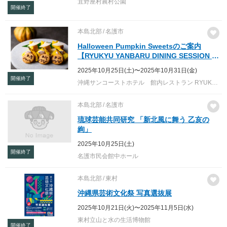
宜野座村農村公園
開催終了
本島北部
名護市
Halloween Pumpkin Sweetsのご案内
【RYUKYU YANBARU DINING SESSION /
Dinner time】
2025年10月25日(土)〜2025年10月31日(金)
開催終了
沖縄サンコーストホテル 館内レストラン RYUKYU YANBARU DINING SESSION
本島北部
名護市
琉球芸能共同研究 「新北風に舞う 乙亥の
絢」
2025年10月25日(土)
開催終了
名護市民会館中ホール
本島北部
東村
沖縄県芸術文化祭 写真選抜展
2025年10月21日(火)〜2025年11月5日(水)
東村立山と水の生活博物館
開催終了