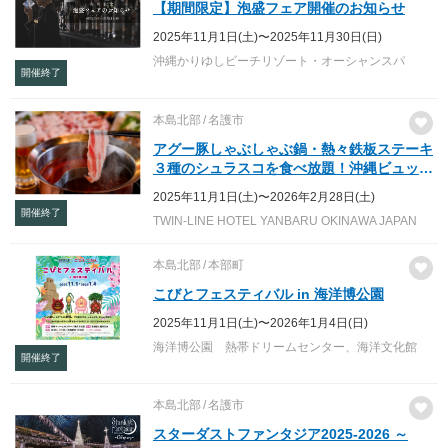
【期間限定】泡盛フェア開催のお知らせ
2025年11月1日(土)〜2025年11月30日(日)
沖縄かりゆしビーチリゾート・オーシャンスパ
開催終了
本島北部
名護市
アグー豚しゃぶしゃぶ鍋・熱々鉄板ステーキ
３種のシュラスコを食べ放題！沖縄ビュッ
フェ
2025年11月1日(土)〜2026年2月28日(土)
開催終了
TWIN-LINE HOTEL YANBARU OKINAWA JAPAN
本島北部
本部町
こびとフェスティバル in 海洋博公園
2025年11月1日(土)〜2026年1月4日(日)
海洋博公園 熱帯ドリームセンター、海洋文化館
開催終了
本島北部
名護市
スターダストファンタジア2025-2026 ～