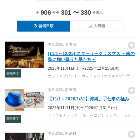
906
301
〜
330
全
件中
件表示
開催日順
人気順
本島北部
名護市
[11/1～12/25] スターリークリスマス ～南の
島に舞い降りた星たち～
2025年11月1日(土)〜2025年12月25日(木)
開催終了
カヌチャリゾート カヌチャベイホテル＆ヴィラズ／カヌチャゴルフコース
本島北部
名護市
【11/1～2026/1/31】沖縄、手仕事の極み
2025年11月1日(土)〜2026年1月31日(土)
ザ・ブセナテラス 「スーベニアショップ」 セントラルタワー３Ｆ
開催終了
本島北部
恩納村