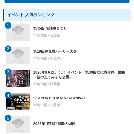
イベント 人気ランキング
1
第45回 名護夏まつり
本島北部
名護市
2
第19回豊見城ハーリー大会
本島南部
豊見城市
3
2026年8月2日（日）イベント「第30回なは青年祭」開催
（波の上うみそら公園）
本島南部
那覇市
4
SEAPORT CHATAN CARNIVAL
本島中部
北谷町
5
2026年 第56回那覇大綱挽