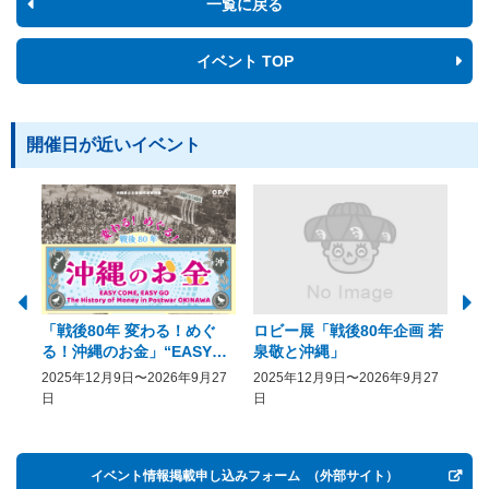
一覧に戻る
イベント TOP
開催日が近いイベント
「戦後80年 変わる！めぐ
ロビー展「戦後80年企画 若
美
る！沖縄のお金」“EASY
泉敬と沖縄」
20
COME, EASY GO － The
2025年12月9日〜2026年9月27
2025年12月9日〜2026年9月27
20
History of Money in
日
日
Postwar OKINAWA”
イベント情報掲載申し込みフォーム
（外部サイト）