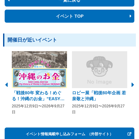
イベント TOP
開催日が近いイベント
「戦後80年 変わる！めぐ
ロビー展「戦後80年企画 若
美
る！沖縄のお金」“EASY
泉敬と沖縄」
20
COME, EASY GO － The
2025年12月9日〜2026年9月27
2025年12月9日〜2026年9月27
20
History of Money in
日
日
Postwar OKINAWA”
イベント情報掲載申し込みフォーム
（外部サイト）