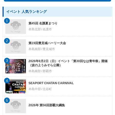
イベント 人気ランキング
1
第45回 名護夏まつり
本島北部
名護市
2
第19回豊見城ハーリー大会
本島南部
豊見城市
3
2026年8月2日（日）イベント「第30回なは青年祭」開催
（波の上うみそら公園）
本島南部
那覇市
4
SEAPORT CHATAN CARNIVAL
本島中部
北谷町
5
2026年 第56回那覇大綱挽