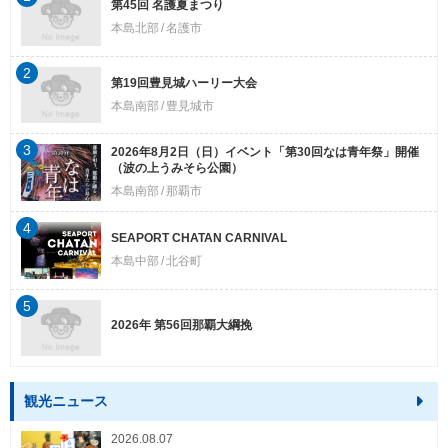
第45回 名護夏まつり
本島北部
名護市
2
第19回豊見城ハーリー大会
本島南部
豊見城市
3
2026年8月2日（日）イベント「第30回なは青年祭」開催
（波の上うみそら公園）
本島南部
那覇市
4
SEAPORT CHATAN CARNIVAL
本島中部
北谷町
5
2026年 第56回那覇大綱挽
観光ニュース
2026.08.07