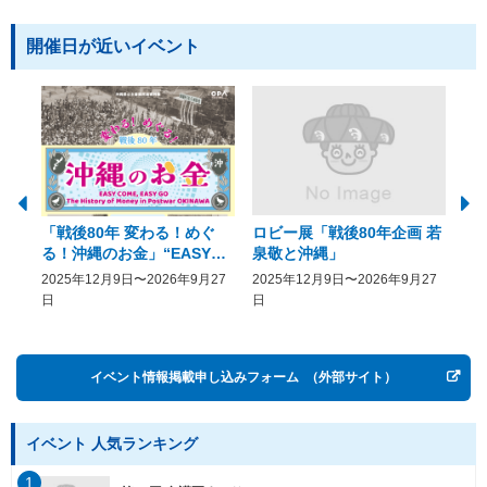
開催日が近いイベント
「戦後80年 変わる！めぐ
ロビー展「戦後80年企画 若
美
る！沖縄のお金」“EASY
泉敬と沖縄」
20
COME, EASY GO － The
2025年12月9日〜2026年9月27
2025年12月9日〜2026年9月27
20
History of Money in
日
日
Postwar OKINAWA”
イベント情報掲載申し込みフォーム
（外部サイト）
イベント 人気ランキング
1