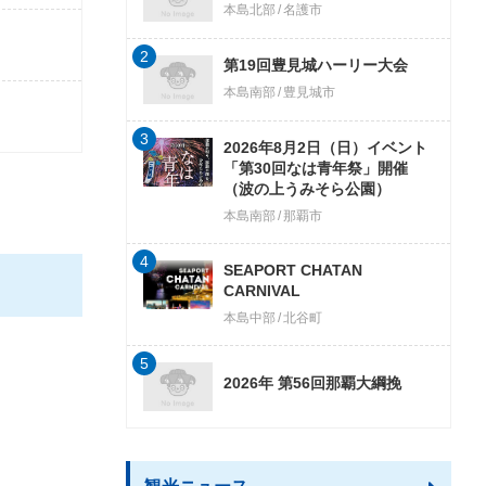
本島北部
名護市
2
第19回豊見城ハーリー大会
本島南部
豊見城市
3
2026年8月2日（日）イベント
「第30回なは青年祭」開催
（波の上うみそら公園）
本島南部
那覇市
4
SEAPORT CHATAN
CARNIVAL
本島中部
北谷町
5
2026年 第56回那覇大綱挽