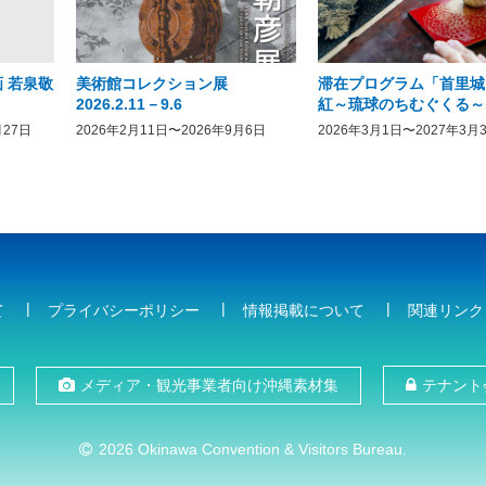
 若泉敬
美術館コレクション展
滞在プログラム「首里城
2026.2.11－9.6
紅～琉球のちむぐくる～
月27日
2026年2月11日〜2026年9月6日
2026年3月1日〜2027年3月
て
プライバシーポリシー
情報掲載について
関連リンク
メディア・観光事業者向け沖縄素材集
テナント
2026 Okinawa Convention & Visitors Bureau.