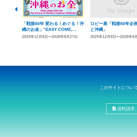
「戦後80年 変わる！めぐる！沖
ロビー展「戦後80年企画
縄のお金」“EASY COME,
と沖縄」
EASY GO － The History of
2025年12月9日〜2026年9月27日
2025年12月9日〜2026年9
Money in Postwar OKINAWA”
このサイトについ
資料請求