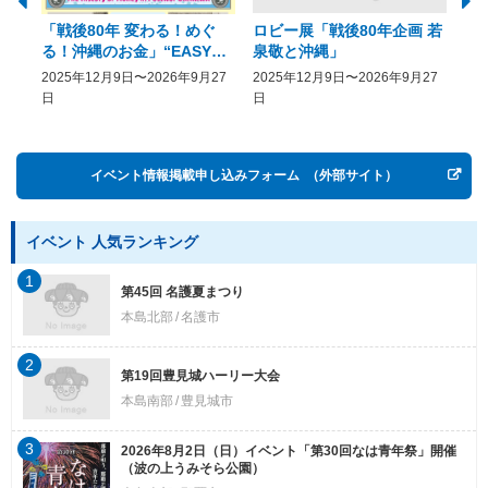
「戦後80年 変わる！めぐ
ロビー展「戦後80年企画 若
美
る！沖縄のお金」“EASY
泉敬と沖縄」
20
COME, EASY GO － The
2025年12月9日〜2026年9月27
2025年12月9日〜2026年9月27
20
History of Money in
日
日
Postwar OKINAWA”
イベント情報掲載申し込みフォーム
（外部サイト）
イベント 人気ランキング
1
第45回 名護夏まつり
本島北部
名護市
2
第19回豊見城ハーリー大会
本島南部
豊見城市
3
2026年8月2日（日）イベント「第30回なは青年祭」開催
（波の上うみそら公園）