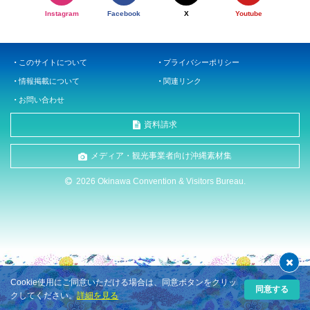
Instagram
Facebook
X
Youtube
このサイトについて
プライバシーポリシー
情報掲載について
関連リンク
お問い合わせ
資料請求
メディア・観光事業者向け沖縄素材集
2026 Okinawa Convention & Visitors Bureau.
Cookie使用にご同意いただける場合は、同意ボタンをクリッ
同意する
クしてください。
詳細を見る