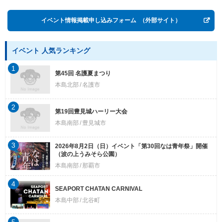
イベント情報掲載申し込みフォーム
（外部サイト）
イベント 人気ランキング
1
第45回 名護夏まつり
本島北部
名護市
2
第19回豊見城ハーリー大会
本島南部
豊見城市
3
2026年8月2日（日）イベント「第30回なは青年祭」開催
（波の上うみそら公園）
本島南部
那覇市
4
SEAPORT CHATAN CARNIVAL
本島中部
北谷町