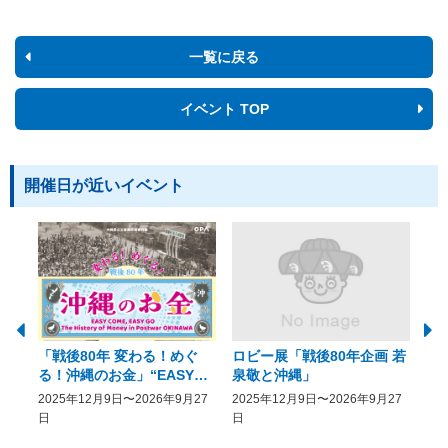
一覧に戻る
イベント TOP
開催日が近いイベント
「戦後80年 変わる！めぐ
ロビー展「戦後80年企画 若
美
る！沖縄のお金」“EASY
泉敬と沖縄」
20
COME, EASY GO － The
2025年12月9日〜2026年9月27
2025年12月9日〜2026年9月27
20
History of Money in
日
日
Postwar OKINAWA”