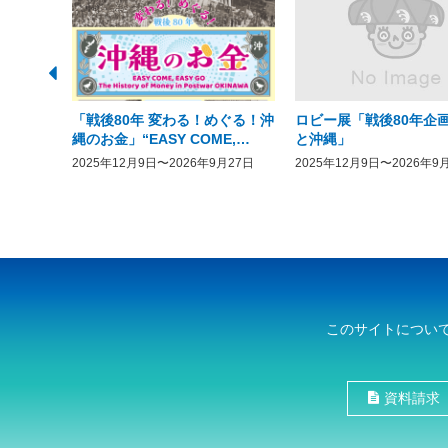
「戦後80年 変わる！めぐる！沖
ロビー展「戦後80年企画
縄のお金」“EASY COME,
と沖縄」
EASY GO － The History of
2025年12月9日〜2026年9月27日
2025年12月9日〜2026年9
Money in Postwar OKINAWA”
このサイトについ
資料請求