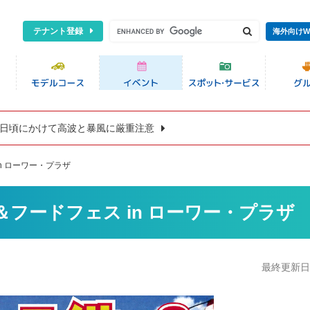
テナント登録
海外向けW
8日頃にかけて高波と暴風に厳重注意
n ローワー・プラザ
＆フードフェス in ローワー・プラザ
最終更新日:2