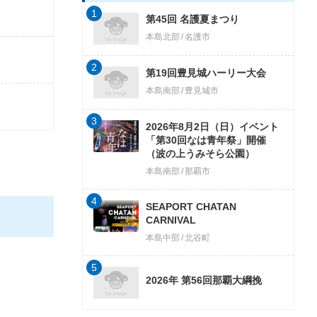
1
第45回 名護夏まつり
本島北部
名護市
2
第19回豊見城ハーリー大会
本島南部
豊見城市
3
2026年8月2日（日）イベント
「第30回なは青年祭」開催
（波の上うみそら公園）
本島南部
那覇市
4
SEAPORT CHATAN
CARNIVAL
本島中部
北谷町
5
2026年 第56回那覇大綱挽