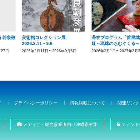
 若泉敬
美術館コレクション展
滞在プログラム「首里城
2026.2.11－9.6
紅～琉球のちむぐくる～
月27日
2026年2月11日〜2026年9月6日
2026年3月1日〜2027年3月
て
プライバシーポリシー
情報掲載について
関連リンク
メディア・観光事業者向け沖縄素材集
テナント