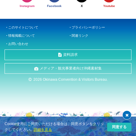
Instagram
Facebook
X
Youtube
このサイトについて
プライバシーポリシー
情報掲載について
関連リンク
お問い合わせ
資料請求
メディア・観光事業者向け沖縄素材集
2026 Okinawa Convention & Visitors Bureau.
Cookie使用にご同意いただける場合は、同意ボタンをクリッ
同意する
クしてください。
詳細を見る