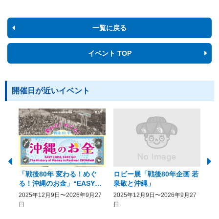
一覧に戻る
イベント TOP
開催日が近いイベント
「戦後80年 変わる！めぐ
ロビー展「戦後80年企画 若
美
る！沖縄のお金」“EASY
泉敬と沖縄」
20
COME, EASY GO － The
2025年12月9日〜2026年9月27
2025年12月9日〜2026年9月27
20
History of Money in
日
日
Postwar OKINAWA”