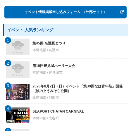
イベント情報掲載申し込みフォーム
（外部サイト）
イベント 人気ランキング
1
第45回 名護夏まつり
本島北部
名護市
2
第19回豊見城ハーリー大会
本島南部
豊見城市
3
2026年8月2日（日）イベント「第30回なは青年祭」開催
（波の上うみそら公園）
本島南部
那覇市
4
SEAPORT CHATAN CARNIVAL
本島中部
北谷町