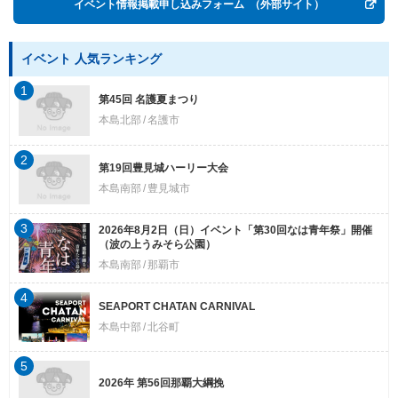
イベント情報掲載申し込みフォーム
（外部サイト）
イベント 人気ランキング
1
第45回 名護夏まつり
本島北部
名護市
2
第19回豊見城ハーリー大会
本島南部
豊見城市
3
2026年8月2日（日）イベント「第30回なは青年祭」開催
（波の上うみそら公園）
本島南部
那覇市
4
SEAPORT CHATAN CARNIVAL
本島中部
北谷町
5
2026年 第56回那覇大綱挽