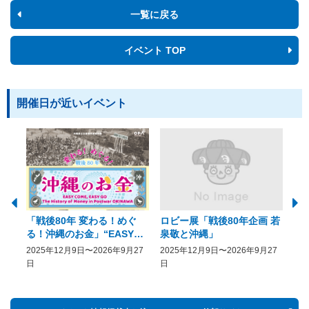
一覧に戻る
イベント TOP
開催日が近いイベント
「戦後80年 変わる！めぐ
ロビー展「戦後80年企画 若
美
る！沖縄のお金」“EASY
泉敬と沖縄」
20
COME, EASY GO － The
2025年12月9日〜2026年9月27
2025年12月9日〜2026年9月27
20
History of Money in
日
日
Postwar OKINAWA”