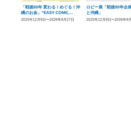
「戦後80年 変わる！めぐる！沖
ロビー展「戦後80年企画
縄のお金」“EASY COME,
と沖縄」
EASY GO － The History of
2025年12月9日〜2026年9月27日
2025年12月9日〜2026年9
Money in Postwar OKINAWA”