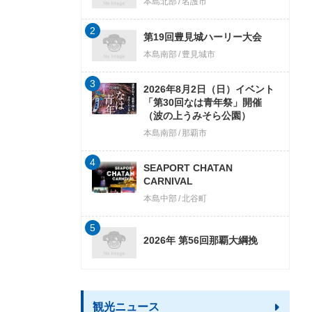
本島北部
名護市
2
第19回豊見城ハーリー大会
本島南部
豊見城市
3
2026年8月2日（日）イベント
「第30回なは青年祭」開催
（波の上うみそら公園）
本島南部
那覇市
4
SEAPORT CHATAN
CARNIVAL
本島中部
北谷町
5
2026年 第56回那覇大綱挽
観光ニュース