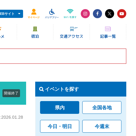
EBサイト
イベントを探す
開催終了
県内
全国各地
026.01.28
今日・明日
今週末