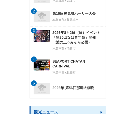
本島北部
名護市
2
第19回豊見城ハーリー大会
本島南部
豊見城市
3
2026年8月2日（日）イベント
「第30回なは青年祭」開催
（波の上うみそら公園）
本島南部
那覇市
4
SEAPORT CHATAN
CARNIVAL
本島中部
北谷町
5
2026年 第56回那覇大綱挽
観光ニュース