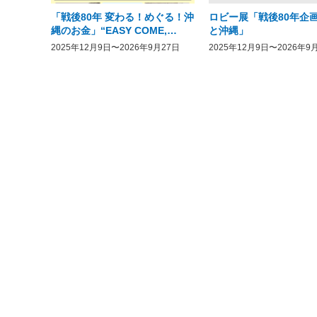
「戦後80年 変わる！めぐる！沖
ロビー展「戦後80年企画
縄のお金」“EASY COME,
と沖縄」
EASY GO － The History of
2025年12月9日〜2026年9月27日
2025年12月9日〜2026年9
Money in Postwar OKINAWA”