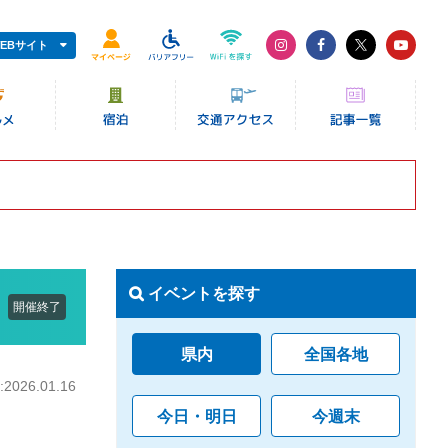
EBサイト
イベントを探す
開催終了
県内
全国各地
026.01.16
今日・明日
今週末