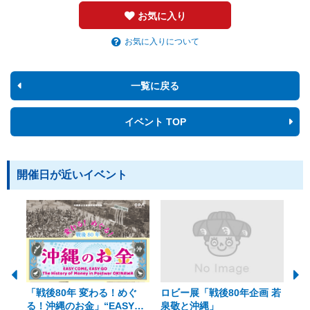
お気に入り
お気に入りについて
一覧に戻る
イベント TOP
開催日が近いイベント
「戦後80年 変わる！めぐ
ロビー展「戦後80年企画 若
美
る！沖縄のお金」“EASY
泉敬と沖縄」
20