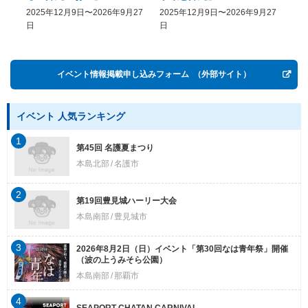
COME, EASY GO － The
2025年12月9日〜2026年9月27
2025年12月9日〜2026年9月27
20
History of Money in
日
日
Postwar OKINAWA”
イベント情報掲載申し込みフォーム
（外部サイト）
イベント 人気ランキング
1
第45回 名護夏まつり
本島北部
名護市
2
第19回豊見城ハーリー大会
本島南部
豊見城市
3
2026年8月2日（日）イベント「第30回なは青年祭」開催
（波の上うみそら公園）
本島南部
那覇市
4
SEAPORT CHATAN CARNIVAL