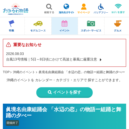
重要なお知らせ
2026.08.03
台風13号情報｜5日～8日頃にかけて高波と暴風に厳重注意
TOP
沖縄のイベント
眞境名由康組踊会 「水辺の恋」の物語ー組踊と舞踊の夕べー
沖縄のイベントを
カレンダー・カテゴリ・エリアで
探すことができます。
イベントを探す
眞境名由康組踊会 「水辺の恋」の物語ー組踊と舞
踊の夕べー
開催終了