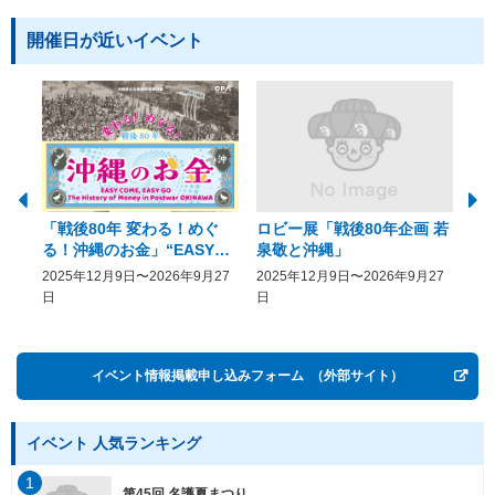
開催日が近いイベント
「戦後80年 変わる！めぐ
ロビー展「戦後80年企画 若
美
る！沖縄のお金」“EASY
泉敬と沖縄」
20
COME, EASY GO － The
2025年12月9日〜2026年9月27
2025年12月9日〜2026年9月27
20
History of Money in
日
日
Postwar OKINAWA”
イベント情報掲載申し込みフォーム
（外部サイト）
イベント 人気ランキング
1
第45回 名護夏まつり