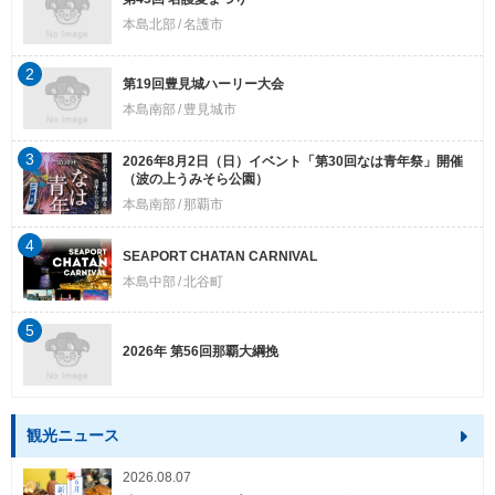
本島北部
名護市
2
第19回豊見城ハーリー大会
本島南部
豊見城市
3
2026年8月2日（日）イベント「第30回なは青年祭」開催
（波の上うみそら公園）
本島南部
那覇市
4
SEAPORT CHATAN CARNIVAL
本島中部
北谷町
5
2026年 第56回那覇大綱挽
観光ニュース
2026.08.07