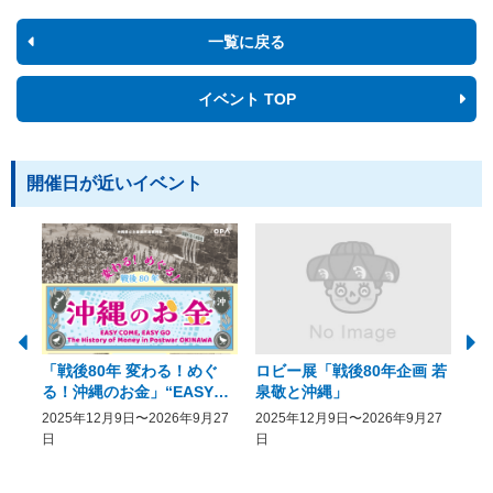
一覧に戻る
イベント TOP
開催日が近いイベント
「戦後80年 変わる！めぐ
ロビー展「戦後80年企画 若
美
る！沖縄のお金」“EASY
泉敬と沖縄」
20
COME, EASY GO － The
2025年12月9日〜2026年9月27
2025年12月9日〜2026年9月27
20
History of Money in
日
日
Postwar OKINAWA”