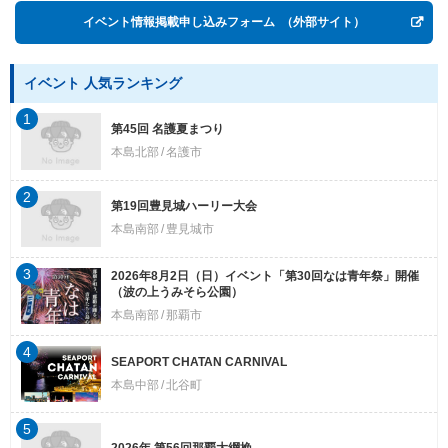
イベント情報掲載申し込みフォーム
（外部サイト）
イベント 人気ランキング
1
第45回 名護夏まつり
本島北部
名護市
2
第19回豊見城ハーリー大会
本島南部
豊見城市
3
2026年8月2日（日）イベント「第30回なは青年祭」開催
（波の上うみそら公園）
本島南部
那覇市
4
SEAPORT CHATAN CARNIVAL
本島中部
北谷町
5