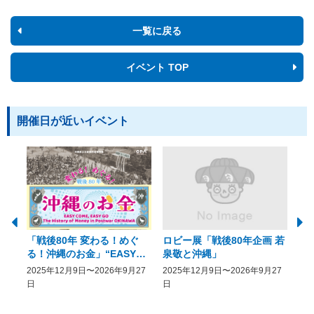
一覧に戻る
イベント TOP
開催日が近いイベント
「戦後80年 変わる！めぐ
ロビー展「戦後80年企画 若
美
る！沖縄のお金」“EASY
泉敬と沖縄」
20
COME, EASY GO － The
2025年12月9日〜2026年9月27
2025年12月9日〜2026年9月27
20
History of Money in
日
日
Postwar OKINAWA”