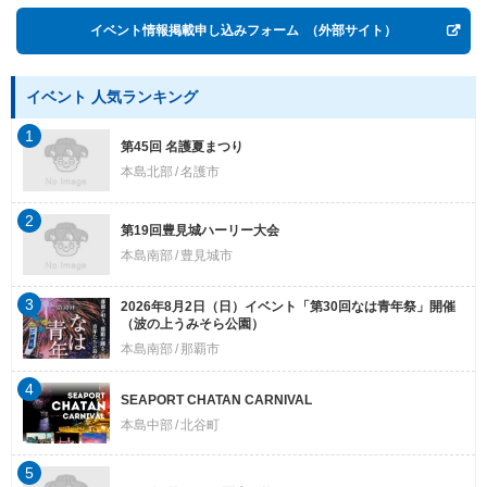
イベント情報掲載申し込みフォーム
（外部サイト）
イベント 人気ランキング
1
第45回 名護夏まつり
本島北部
名護市
2
第19回豊見城ハーリー大会
本島南部
豊見城市
3
2026年8月2日（日）イベント「第30回なは青年祭」開催
（波の上うみそら公園）
本島南部
那覇市
4
SEAPORT CHATAN CARNIVAL
本島中部
北谷町
5