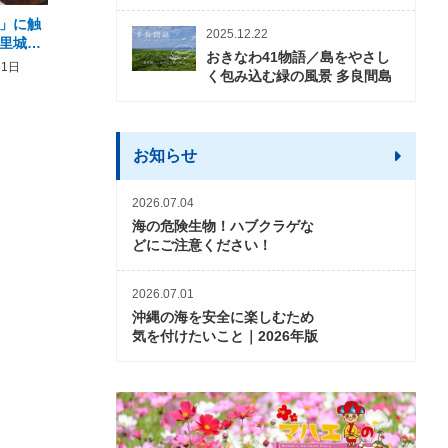
」に触
2026年度 かりゆしビーチ営業
【期間限定】オーシャン
2025.12.22
里城を
期間および営業時間のお知らせ
開催について
おきなわ41物語／島をやさし
る～」
31日
2026年3月5日〜2026年10月31日
2026年3月20日〜2026年11
く包み込む緑の風景 多良間島
お知らせ
2026.07.04
海の危険生物！ハブクラゲな
どにご注意ください！
2026.07.01
沖縄の海を安全に楽しむため
気を付けたいこと｜2026年版