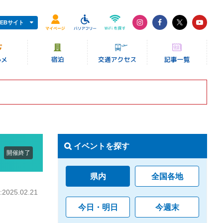
EBサイト
イベントを探す
開催終了
県内
全国各地
025.02.21
今日・明日
今週末