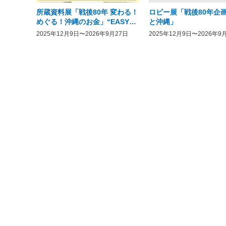
所蔵資料展「戦後80年 変わる！
ロビー展「戦後80年企画
めぐる！沖縄のお金」“EASY
と沖縄」
COME, EASY GO － The
2025年12月9日〜2026年9月27日
2025年12月9日〜2026年9
History of Money in Postwar
OKINAWA”