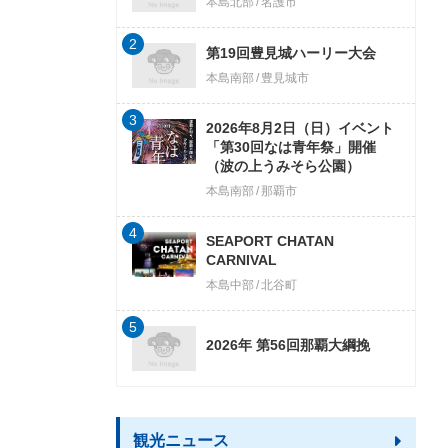
本島北部
名護市
2
第19回豊見城ハーリー大会
本島南部
豊見城市
3
2026年8月2日（日）イベント
「第30回なは青年祭」開催
（波の上うみそら公園）
本島南部
那覇市
4
SEAPORT CHATAN
CARNIVAL
本島中部
北谷町
5
2026年 第56回那覇大綱挽
観光ニュース