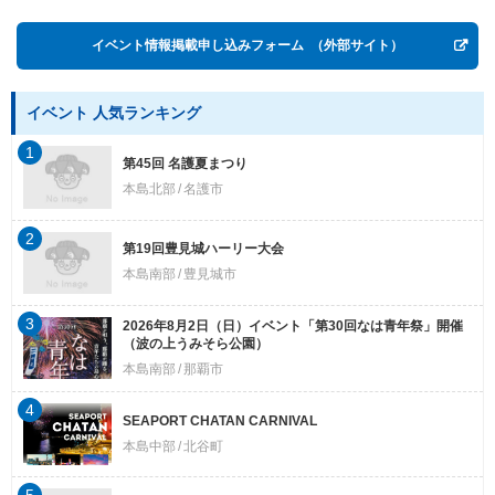
イベント情報掲載申し込みフォーム
（外部サイト）
イベント 人気ランキング
1
第45回 名護夏まつり
本島北部
名護市
2
第19回豊見城ハーリー大会
本島南部
豊見城市
3
2026年8月2日（日）イベント「第30回なは青年祭」開催
（波の上うみそら公園）
本島南部
那覇市
4
SEAPORT CHATAN CARNIVAL
本島中部
北谷町