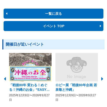
一覧に戻る
イベント TOP
開催日が近いイベント
「戦後80年 変わる！めぐ
ロビー展「戦後80年企画 若
美
る！沖縄のお金」“EASY
泉敬と沖縄」
20
COME, EASY GO － The
2025年12月9日〜2026年9月27
2025年12月9日〜2026年9月27
20
History of Money in
日
日
Postwar OKINAWA”