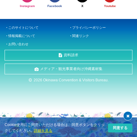
Instagram
Facebook
X
Youtube
このサイトについて
プライバシーポリシー
情報掲載について
関連リンク
お問い合わせ
資料請求
メディア・観光事業者向け沖縄素材集
2026 Okinawa Convention & Visitors Bureau.
Cookie使用にご同意いただける場合は、同意ボタンをクリッ
同意する
クしてください。
詳細を見る