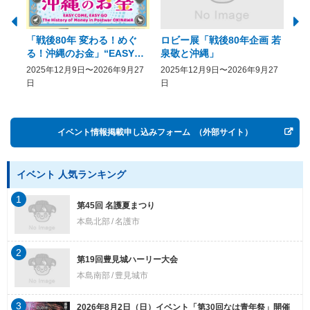
「戦後80年 変わる！めぐ
ロビー展「戦後80年企画 若
美
る！沖縄のお金」“EASY
泉敬と沖縄」
20
COME, EASY GO － The
2025年12月9日〜2026年9月27
2025年12月9日〜2026年9月27
20
History of Money in
日
日
Postwar OKINAWA”
イベント情報掲載申し込みフォーム
（外部サイト）
イベント 人気ランキング
1
第45回 名護夏まつり
本島北部
名護市
2
第19回豊見城ハーリー大会
本島南部
豊見城市
3
2026年8月2日（日）イベント「第30回なは青年祭」開催