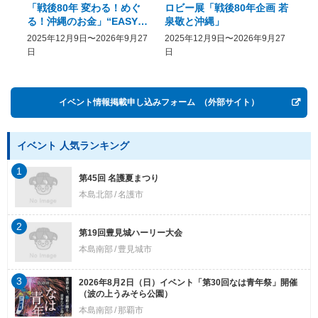
「戦後80年 変わる！めぐ
ロビー展「戦後80年企画 若
美
る！沖縄のお金」“EASY
泉敬と沖縄」
20
COME, EASY GO － The
2025年12月9日〜2026年9月27
2025年12月9日〜2026年9月27
20
History of Money in
日
日
Postwar OKINAWA”
イベント情報掲載申し込みフォーム
（外部サイト）
イベント 人気ランキング
1
第45回 名護夏まつり
本島北部
名護市
2
第19回豊見城ハーリー大会
本島南部
豊見城市
3
2026年8月2日（日）イベント「第30回なは青年祭」開催
（波の上うみそら公園）
本島南部
那覇市