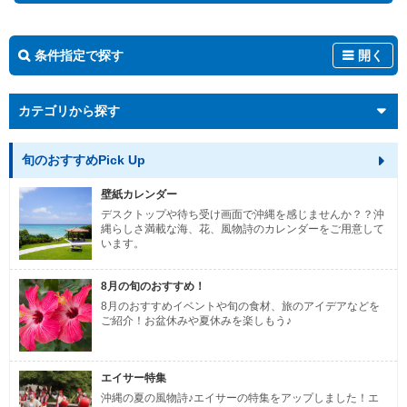
条件指定で探す
開く
カテゴリから探す
旬のおすすめPick Up
壁紙カレンダー
デスクトップや待ち受け画面で沖縄を感じませんか？？沖
縄らしさ満載な海、花、風物詩のカレンダーをご用意して
います。
8月の旬のおすすめ！
8月のおすすめイベントや旬の食材、旅のアイデアなどを
ご紹介！お盆休みや夏休みを楽しもう♪
エイサー特集
沖縄の夏の風物詩♪エイサーの特集をアップしました！エ