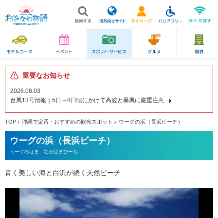
重要なお知らせ
2026.08.03
台風13号情報｜5日～8日頃にかけて高波と暴風に厳重注意
TOP
沖縄で定番・おすすめの観光スポット
ウーグの浜（長浜ビーチ）
ウーグの浜（長浜ビーチ）
うーぐのはま ながはまびーち
青く美しい海と白浜が続く天然ビーチ