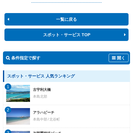
一覧に戻る
スポット・サービス TOP
条件指定で探す
開く
スポット・サービス 人気ランキング
1
古宇利大橋
本島北部
2
アラハビーチ
本島中部
北谷町
3