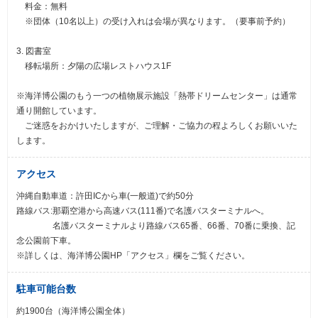
料金：無料
※団体（10名以上）の受け入れは会場が異なります。（要事前予約）
3. 図書室
移転場所：夕陽の広場レストハウス1F
※海洋博公園のもう一つの植物展示施設「熱帯ドリームセンター」は通常
通り開館しています。
ご迷惑をおかけいたしますが、ご理解・ご協力の程よろしくお願いいた
します。
アクセス
沖縄自動車道：許田ICから車(一般道)で約50分
路線バス:那覇空港から高速バス(111番)で名護バスターミナルへ。
名護バスターミナルより路線バス65番、66番、70番に乗換、記
念公園前下車。
※詳しくは、海洋博公園HP「アクセス」欄をご覧ください。
駐車可能台数
約1900台（海洋博公園全体）