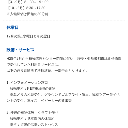
【3～9月】8：30～19：00
【10～2月】8:30～17:30
※入館締切は閉館の30分前
休業日
12月の第1水曜日とその翌日
設備・サービス
H28年2月から植物管理センター閉館に伴い、熱帯・亜熱帯都市緑化植物園
で提供していた利用者サービスは、
以下の通り別箇所で移転継続、一部中止となります。
1. インフォメーション窓口
移転場所：P1駐車場脇の建物
※みどりの相談受付、グラウンドゴルフ受付・貸出、観察ツアー等イベ
ントの受付、車イス、ベビーカーの貸出等
2. 沖縄の植物体験 クラフト作り
移転場所：見本園内の休憩所
場所：夕陽の広場レストハウス