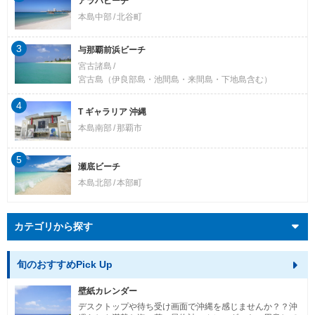
アラハビーチ
本島中部
北谷町
3
与那覇前浜ビーチ
宮古諸島
宮古島（伊良部島・池間島・来間島・下地島含む）
4
T ギャラリア 沖縄
本島南部
那覇市
5
瀬底ビーチ
本島北部
本部町
カテゴリから探す
旬のおすすめPick Up
壁紙カレンダー
デスクトップや待ち受け画面で沖縄を感じませんか？？沖