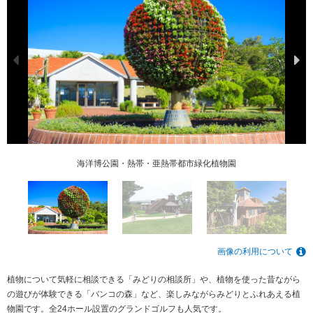
海洋博公園・熱帯・亜熱帯都市緑化植物園
海洋博公園・熱帯・亜熱帯都市緑化植物園
画像の利用について
植物について気軽に相談できる「みどりの相談所」や、植物を使った昔ながら
の遊びが体験できる「バンコの森」など、楽しみながらみどりとふれあえる植
物園です。全24ホール設置のグランドゴルフも人気です。