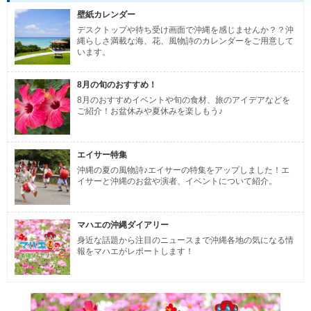
壁紙カレンダー
デスクトップや待ち受け画面で沖縄を感じませんか？？沖
縄らしさ満載な海、花、風物詩のカレンダーをご用意して
います。
8月の旬のおすすめ！
8月のおすすめイベントや旬の食材、旅のアイデアなどを
ご紹介！お盆休みや夏休みを楽しもう♪
エイサー特集
沖縄の夏の風物詩♪エイサーの特集をアップしました！エ
イサーと沖縄のお盆や演者、イベントについて紹介。
マハエの沖縄ダイアリー
身近な話題から注目のニュースまで沖縄各地の気になる情
報をマハエがレポートします！