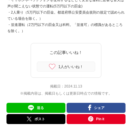
・イヤホンやヘッドフォンを使用するなどして安全な運転に必要な音又は
声が聞こえない状態での運転(5万円以下の罰金)
・2人乗り（5万円以下の罰金。都道府県公安委員会規則の規定で認められ
ている場合を除く。）
・並進運転（2万円以下の罰金又は科料。「並進可」の標識があるところ
を除く。）
この記事いいね！
1人がいいね！
掲載日：
2024.11.13
※掲載内容は、掲載日もしくは更新日時点での情報です。
送る
シェア
ポスト
Pin it