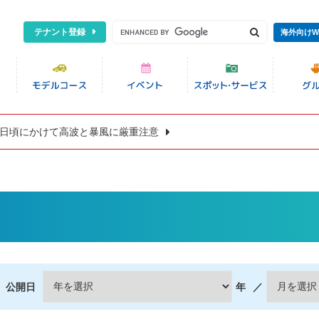
テナント登録
海外向けW
8日頃にかけて高波と暴風に厳重注意
公開日
年
／