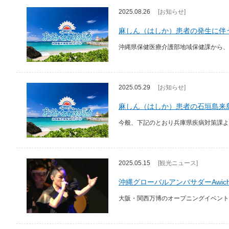
2025.08.26
[お知らせ]
麻しん（はしか）患者の発生に伴
沖縄県保健医療介護部地域保健課から、
2025.05.29
[お知らせ]
麻しん（はしか）患者の石垣島来
今般、下記のとおり兵庫県疾病対策課よ
2025.05.15
[観光ニュース]
沖縄グローバルアンバサダーAwi
大阪・関西万博のオープニングイベント