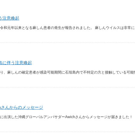
う注意喚起
令和元年以来となる麻しん患者の発生が報告されました。 麻しんウイルスは非常に感
島に伴う注意喚起
り、麻しんの確定患者が感染可能期間に石垣島内で不特定の方と接触している可能性が
chさんからのメッセージ
に出演した沖縄グローバルアンバサダーAwichさんからメッセージが届きました！