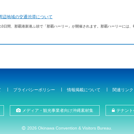
周辺地域の交通渋滞について
曜日)の3日間、那覇港新港ふ頭で「那覇ハーリー」が開催されます。那覇ハーリーには、
て
プライバシーポリシー
情報掲載について
関連リンク
メディア・観光事業者向け沖縄素材集
テナント
2026 Okinawa Convention & Visitors Bureau.