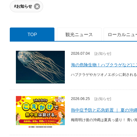
#お知らせ
TOP
観光
ニュース
ローカル
ニュ
2026.07.04
[お知らせ]
海の危険生物！ハブクラゲなどに
ハブクラゲやカツオノエボシに刺される
2026.06.25
[お知らせ]
熱中症予防と応急処置 ｜ 夏の沖
梅雨明け後の沖縄は夏真っ盛り！ 青い