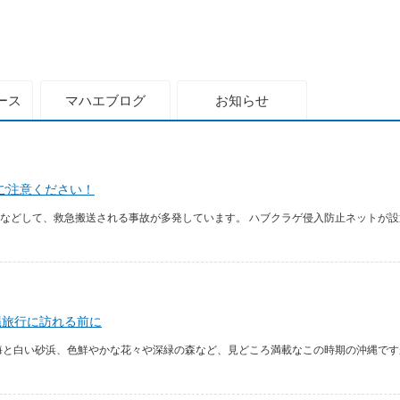
ース
マハエ
ブログ
お知らせ
ご注意ください！
などして、救急搬送される事故が多発しています。 ハブクラゲ侵入防止ネットが設置
縄旅行に訪れる前に
海と白い砂浜、色鮮やかな花々や深緑の森など、見どころ満載なこの時期の沖縄ですが