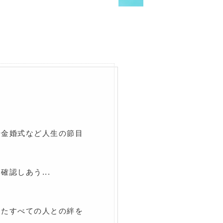
や金婚式など人生の節目
認しあう...
したすべての人との絆を