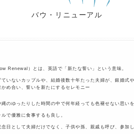
バウ・リニューアル
w Renewal）とは、英語で「新たな誓い」という意味。
げていないカップルや、結婚後数十年たった夫婦が、銀婚式
確かめ合い、誓いを新たにするセレモニー
縄のゆったりした時間の中で何年経っても色褪せない思いを確
テルで優雅に食事するも良し。
記念日として夫婦だけでなく、子供や孫、親戚も呼び、参加
。