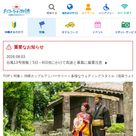
重要なお知らせ
2026.08.03
台風13号情報｜5日～8日頃にかけて高波と暴風に厳重注意
TOP
特集
沖縄カップルアニバーサリー
多様なウェディングスタイル（琉装ウェデ