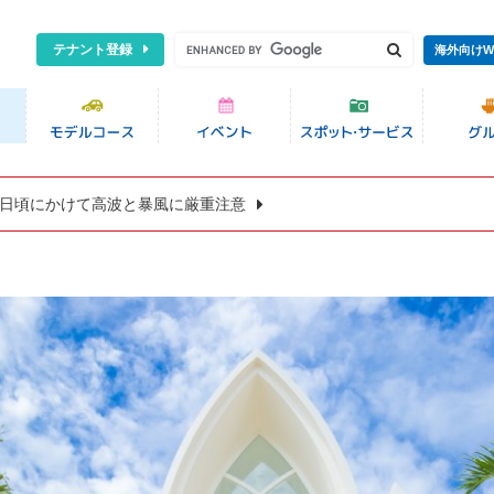
テナント登録
海外向けW
8日頃にかけて高波と暴風に厳重注意