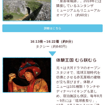
「座喜味城跡」。2018年には
隣接しているユンタンザ
ミュージアムもリニューアル
オープン！（約60分）
詳細はこちら
16:13発～16:22着（約9分）
タクシー（約840円）
体験王国 むら咲むら
元々は大河ドラマのオープン
スタジオで、琉球王朝時代を
彷彿とさせる赤瓦屋根の建物
が立ち並びます。体験メ
ニューは101種類！ランチや
ディナーバイキングも楽し
め、宿泊施設も併設。毎年8月
～9月には「琉球夜祭り」、