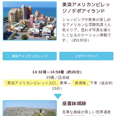
美浜アメリカンビレッ
ジ／デポアイランド
ショッピングや飲食が楽しめ
るアメリカンな雰囲気漂う人
気エリア。思わず写真を撮り
たくなるロケーション満載で
す。（約120分）
美浜アメリカンビレッジ
デポアイランド
14:32発～14:58着（約26分）
29番／読谷線
「美浜アメリカンビレッジ入口」
乗車→
「座喜味」
下車（徒歩約
15分）
座喜味城跡
見事な曲線が美しい世界遺産