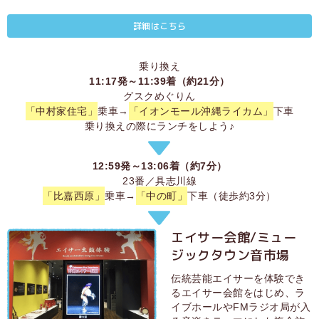
詳細はこちら
乗り換え
11:17発～11:39着（約21分）
グスクめぐりん
「中村家住宅」
乗車→
「イオンモール沖縄ライカム」
下車
乗り換えの際にランチをしよう♪
12:59発～13:06着（約7分）
23番／具志川線
「比嘉西原」
乗車→
「中の町」
下車（徒歩約3分）
エイサー会館/ミュー
ジックタウン音市場
伝統芸能エイサーを体験でき
るエイサー会館をはじめ、ラ
イブホールやFMラジオ局が入