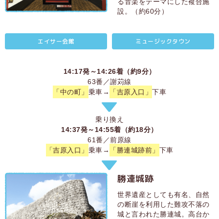
る音楽をテーマにした複合施
設。（約60分）
エイサー会館
ミュージックタウン
14:17発～14:26着（約9分）
63番／謝苅線
「中の町」
乗車→
「吉原入口」
下車
乗り換え
14:37発～14:55着（約18分）
61番／前原線
「吉原入口」
乗車→
「勝連城跡前」
下車
勝連城跡
世界遺産としても有名、自然
の断崖を利用した難攻不落の
城と言われた勝連城。高台か