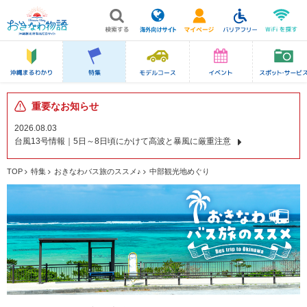
重要なお知らせ
2026.08.03
台風13号情報｜5日～8日頃にかけて高波と暴風に厳重注意
TOP
特集
おきなわバス旅のススメ♪
中部観光地めぐり