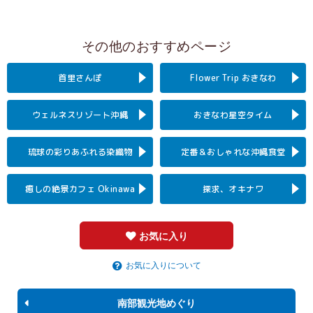
その他のおすすめページ
首里さんぽ
Flower Trip
おきなわ
ウェルネス
リゾート沖縄
おきなわ
星空タイム
琉球の彩り
あふれる染織物
定番＆おしゃれな
沖縄食堂
癒しの絶景カフェ
Okinawa
探求、オキナワ
お気に入り
お気に入りについて
南部観光地めぐり