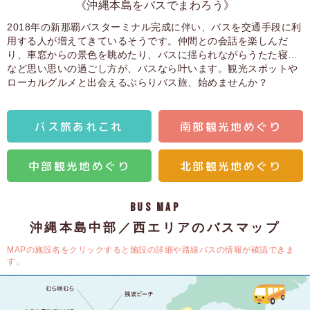
《沖縄本島をバスでまわろう》
2018年の新那覇バスターミナル完成に伴い、バスを交通手段に利
用する人が増えてきているそうです。仲間との会話を楽しんだ
り、車窓からの景色を眺めたり、バスに揺られながらうたた寝…
など思い思いの過ごし方が、バスなら叶います。観光スポットや
ローカルグルメと出会えるぶらりバス旅、始めませんか？
バス旅
あれこれ
南部観光地
めぐり
中部観光地
めぐり
北部観光地
めぐり
BUS MAP
沖縄本島中部／西エリアのバスマップ
MAPの施設名をクリックすると施設の詳細や路線バスの情報が確認できま
す。