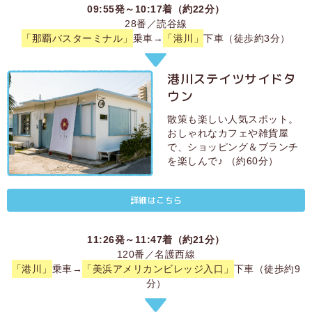
09:55発～10:17着（約22分）
28番／読谷線
「那覇バスターミナル」
乗車→
「港川」
下車（徒歩約3分）
港川ステイツサイドタ
ウン
散策も楽しい人気スポット。
おしゃれなカフェや雑貨屋
で、ショッピング＆ブランチ
を楽しんで♪ （約60分）
詳細はこちら
11:26発～11:47着（約21分）
120番／名護西線
「港川」
乗車→
「美浜アメリカンビレッジ入口」
下車（徒歩約9
分）