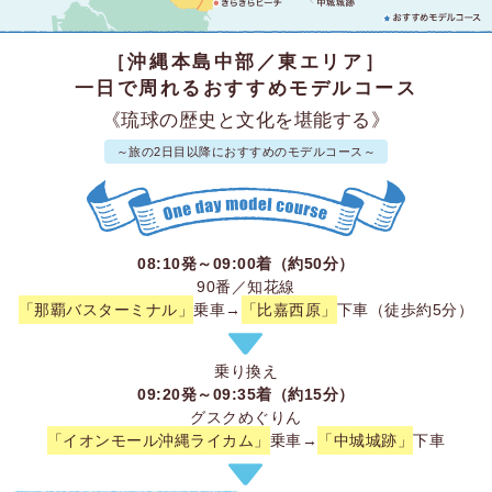
［沖縄本島中部／東エリア］
一日で周れるおすすめモデルコース
《琉球の歴史と文化を堪能する》
～旅の2日目以降におすすめのモデルコース～
08:10発～09:00着（約50分）
90番／知花線
「那覇バスターミナル」
乗車→
「比嘉西原」
下車（徒歩約5分）
乗り換え
09:20発～09:35着（約15分）
グスクめぐりん
「イオンモール沖縄ライカム」
乗車→
「中城城跡」
下車