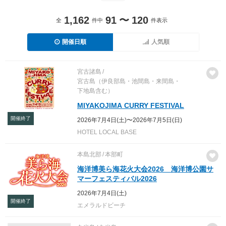
1,162
91
〜
120
全
件中
件表示
開催日順
人気順
宮古諸島
宮古島（伊良部島・池間島・来間島・
下地島含む）
MIYAKOJIMA CURRY FESTIVAL
開催終了
2026年7月4日(土)〜2026年7月5日(日)
HOTEL LOCAL BASE
本島北部
本部町
海洋博美ら海花火大会2026 海洋博公園サ
マーフェスティバル2026
2026年7月4日(土)
開催終了
エメラルドビーチ