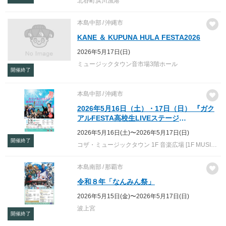
北谷町浜川漁港
本島中部
沖縄市
KANE ＆ KUPUNA HULA FESTA2026
2026年5月17日(日)
ミュージックタウン音市場3階ホール
開催終了
本島中部
沖縄市
2026年5月16日（土）・17日（日） 『ガク
アルFESTA高校生LIVEステージ
2026（Suppoted by 沖縄ホンダ）』 （後
2026年5月16日(土)〜2026年5月17日(日)
援：沖縄県・沖縄県教育委員会・沖縄市）
開催終了
コザ・ミュージックタウン 1F 音楽広場 [1F MUSIC PLAZA]
コザミュージックタウン１F音楽広場（無
料）で開催！
本島南部
那覇市
令和８年「なんみん祭」
2026年5月15日(金)〜2026年5月17日(日)
波上宮
開催終了