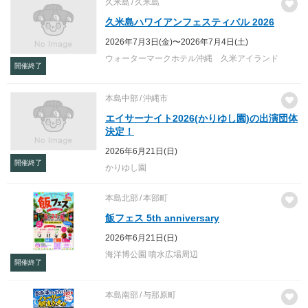
久米島
久米島
久米島ハワイアンフェスティバル 2026
2026年7月3日(金)〜2026年7月4日(土)
ウォーターマークホテル沖縄 久米アイランド
開催終了
本島中部
沖縄市
エイサーナイト2026(かりゆし園)の出演団体
決定！
2026年6月21日(日)
開催終了
かりゆし園
本島北部
本部町
飯フェス 5th anniversary
2026年6月21日(日)
海洋博公園 噴水広場周辺
開催終了
本島南部
与那原町