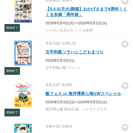
本島南部
糸満市
【5.4-5(月火)開催】おかげさまで4周年！く
くる糸満「周年祭」
2026年5月4日(月)〜2026年5月5日(火)
開催終了
シャボン玉石けん くくる糸満
本島北部
今帰仁村
古宇利島ソラハシこどもまつり
2026年5月3日(日)
古宇利島の駅ソラハシ
開催終了
本島北部
本部町
飯フェス in 海洋博美ら海GWスペシャル
2026年5月3日(日)〜2026年5月5日(火)
海洋博公園 噴水広場、ハイサイプラザ
開催終了
本島中部
沖縄市