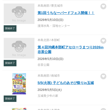
本島南部
豊見城市
第1回うちなーバードフェス開催！！
2026年5月10日(日)
漫湖水鳥・湿地センター
開催終了
本島北部
本部町
第４回沖縄本部町アセローラまつり2026in
谷茶公園
2026年5月10日(日)
開催終了
谷茶公園
本島南部
南城市
5/5(火祝) 子どものあそび祭りin玉城
2026年5月5日(火)
玉城青少年の家
開催終了