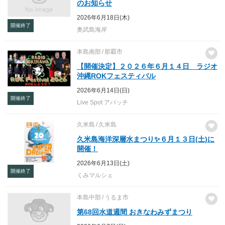
のお知らせ
2026年6月18日(木)
開催終了
奥武島海岸
本島南部
那覇市
【開催決定】２０２６年６月１４日 ラジオ
沖縄ROKフェスティバル
2026年6月14日(日)
開催終了
Live Spot アパッチ
久米島
久米島
久米島海洋深層水まつり✨６月１３日(土)に
開催！
2026年6月13日(土)
開催終了
くみマルシェ
本島中部
うるま市
第68回水道週間 おきなわみずまつり