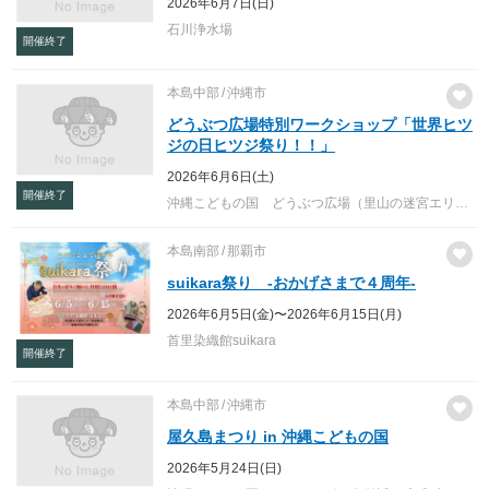
2026年6月7日(日)
石川浄水場
開催終了
本島中部
沖縄市
どうぶつ広場特別ワークショップ「世界ヒツ
ジの日ヒツジ祭り！！」
2026年6月6日(土)
開催終了
沖縄こどもの国 どうぶつ広場（里山の迷宮エリア）
本島南部
那覇市
suikara祭り -おかげさまで４周年-
2026年6月5日(金)〜2026年6月15日(月)
首里染織館suikara
開催終了
本島中部
沖縄市
屋久島まつり in 沖縄こどもの国
2026年5月24日(日)