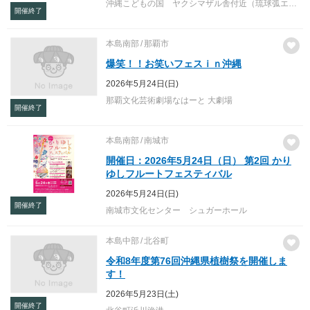
沖縄こどもの国 ヤクシマザル舎付近（琉球弧エリア）
開催終了
本島南部
那覇市
爆笑！！お笑いフェスｉｎ沖縄
2026年5月24日(日)
那覇文化芸術劇場なはーと 大劇場
開催終了
本島南部
南城市
開催日：2026年5月24日（日） 第2回 かり
ゆしフルートフェスティバル
2026年5月24日(日)
開催終了
南城市文化センター シュガーホール
本島中部
北谷町
令和8年度第76回沖縄県植樹祭を開催しま
す！
2026年5月23日(土)
開催終了