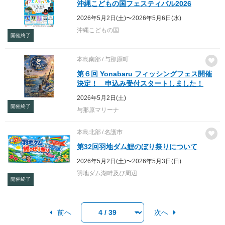
沖縄こどもの国フェスティバル2026
2026年5月2日(土)〜2026年5月6日(水)
沖縄こどもの国
開催終了
本島南部
与那原町
第６回 Yonabaru フィッシングフェス開催
決定！ 申込み受付スタートしました！
2026年5月2日(土)
開催終了
与那原マリーナ
本島北部
名護市
第32回羽地ダム鯉のぼり祭りについて
2026年5月2日(土)〜2026年5月3日(日)
羽地ダム湖畔及び周辺
開催終了
前へ
次へ