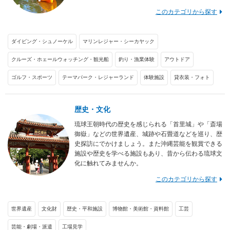
このカテゴリから探す
ダイビング・シュノーケル
マリンレジャー・シーカヤック
クルーズ・ホェールウォッチング・観光船
釣り・漁業体験
アウトドア
ゴルフ・スポーツ
テーマパーク・レジャーランド
体験施設
貸衣装・フォト
歴史・文化
琉球王朝時代の歴史を感じられる「首里城」や「斎場
御嶽」などの世界遺産、城跡や石畳道などを巡り、歴
史探訪にでかけましょう。また沖縄芸能を観賞できる
施設や歴史を学べる施設もあり、昔から伝わる琉球文
化に触れてみませんか。
このカテゴリから探す
世界遺産
文化財
歴史・平和施設
博物館・美術館・資料館
工芸
芸能・劇場・派遣
工場見学