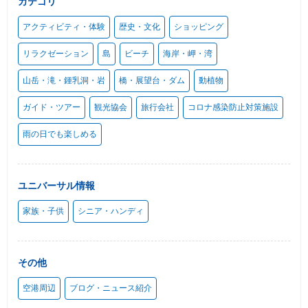
カテゴリ
アクティビティ・体験
歴史・文化
ショッピング
リラクゼーション
島
ビーチ
海岸・岬・湾
山岳・滝・鍾乳洞・岩
橋・展望台・ダム
動植物
ガイド・ツアー
観光協会
旅行会社
コロナ感染防止対策施設
雨の日でも楽しめる
ユニバーサル情報
家族・子供
シニア・ハンディ
その他
空港周辺
ブログ・ニュース紹介