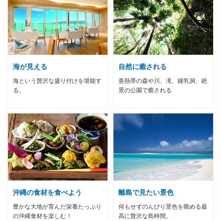
海が見える
自然に癒される
海という贅沢な盛り付けを堪能す
亜熱帯の森や川、滝、鍾乳洞、絶
る。
景の公園で癒される
沖縄の食材を食べよう
離島で見たい景色
豊かな大地が育んだ栄養たっぷり
何もせずのんびり景色を眺める最
の沖縄食材を楽しむ！
高に贅沢な島時間。