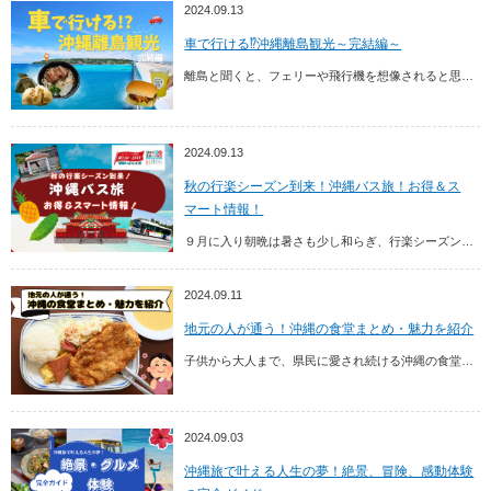
2024.09.13
車で行ける⁉沖縄離島観光～完結編～
離島と聞くと、フェリーや飛行機を想像されると思いますが、実は沖縄本島から車で行ける離島が全部で12離島存在します。 「沖縄の離島観光をしたいけど、費用が…時間が…」といった時...
2024.09.13
秋の行楽シーズン到来！沖縄バス旅！お得＆ス
マート情報！
９月に入り朝晩は暑さも少し和らぎ、行楽シーズンになった沖縄ですが、ここでは秋の沖縄に来られる方や計画中の方に、お得でスマートなバス旅情報をお届けします。無料バス運行やデジタル...
2024.09.11
地元の人が通う！沖縄の食堂まとめ・魅力を紹介
子供から大人まで、県民に愛され続ける沖縄の食堂。その魅力と実際に地元の人が通いつめるおすすめの食堂を紹介します。また、本土の食堂との違いや主要メニューなども併せて紹介していま...
2024.09.03
沖縄旅で叶える人生の夢！絶景、冒険、感動体験