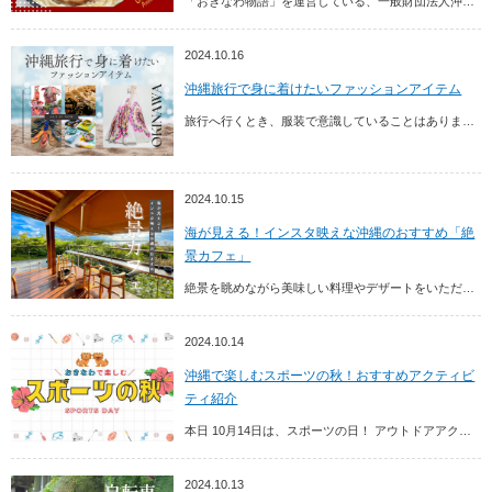
「おきなわ物語」を運営している、一般財団法人沖縄観光コンベンションビューロー（OCVB）の創立70周年を記念し、沖縄観光のプロであるOCVB職員にインタビューをしてみました！...
2024.10.16
沖縄旅行で身に着けたいファッションアイテム
旅行へ行くとき、服装で意識していることはありますか？ 沖縄旅行といえば、オリオンTシャツやかりゆしウェア、アロハシャツなどを考えられている方も多いのではないでしょうか。 本記...
2024.10.15
海が見える！インスタ映えな沖縄のおすすめ「絶
景カフェ」
絶景を眺めながら美味しい料理やデザートをいただくのは至福のひとときですよね。 沖縄県内には、そんな至福のひとときを過ごせる絶景カフェが多く点在しており、本記事では、そのような...
2024.10.14
沖縄で楽しむスポーツの秋！おすすめアクティビ
ティ紹介
本日 10月14日は、スポーツの日！ アウトドアアクティビティ体験が最高に気持ちの良い秋シーズン。沖縄でも、少し日差しが和らぎ 沖縄ファンの間では秋口が沖縄旅行の「ベストシー...
2024.10.13