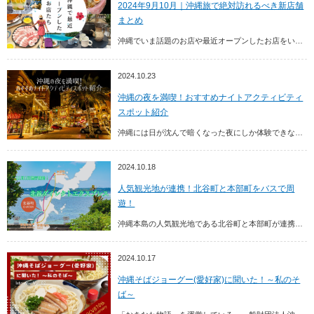
2024年9月10月｜沖縄旅で絶対訪れるべき新店舗
まとめ
沖縄でいま話題のお店や最近オープンしたお店をいち早くお届け！ 沖縄観光で近くを訪れた際には、ぜひ立ち寄ってみてはいかがでしょうか？
2024.10.23
沖縄の夜を満喫！おすすめナイトアクティビティ
スポット紹介
沖縄には日が沈んで暗くなった夜にしか体験できないスポットがたくさん。今回は沖縄でしか体験できないナイトアクティビティスポットをピックアップしてご紹介！魅力たっぷりな「夜の沖縄...
2024.10.18
人気観光地が連携！北谷町と本部町をバスで周
遊！
沖縄本島の人気観光地である北谷町と本部町が連携した新たな取り組みの一つとして、那覇空港から北谷町と本部町を直接つなぐバスを走らせ、観光客のみなさまを運ぶ実証実験が2024年1...
2024.10.17
沖縄そばジョーグー(愛好家)に聞いた！～私のそ
ば～