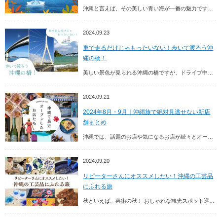
沖縄と言えば、その美しい青い海が一番の魅力ですが、夏が終わってもまだまだ海の楽しさは続きます。9月から10月は、秋の風を感じながら沖縄の海で遊べるラストチャンス！少し涼しくな...
2024.09.23
車で走るだけじゃもったいない！歩いて渡ろう沖
縄の橋！
美しい景色が見られる沖縄の橋ですが、ドライブ中に車を停めて撮影ができるところはほとんどありません。せっかくの美しい景色も車で通りすぎるだけという方が多いのではないでしょうか。...
2024.09.21
2024年8月・9月｜沖縄旅で絶対見逃せない新店
舗まとめ
沖縄では、話題のお店や気になるお店が続々とオープンしています。 そこで今回は、7月・8月 に新規オープンしたレストラン（沖縄グルメ）や宿泊施設（ホテル・リゾート）などの最新ス...
2024.09.20
リピーターさんにオススメしたい！沖縄の工芸品
にふれる旅
秋といえば、芸術の秋！ おしゃれな観光スポット巡りもステキですが、今度の沖縄旅行はゆっくりと芸術に浸るのはいかがでしょうか。 本記事では、沖縄リピーターさんにオススメしたい、...