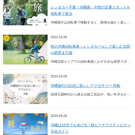
レンタカー不要！沖縄南・中部の定番スポットを
自転車で巡る
沖縄旅行は自転車で移動すると、路地を細かく楽しめたり、たまたま入ったお店が大正解だったり、よりディープな島時間が過ごせるのが醍醐味。沖縄南部エリア・中部エリアで自転車旅におす...
2024.10.09
秋の沖縄自転車旅｜レンタカーなしで楽しむ北部
の絶景＆穴場
沖縄北部エリアでの自転車旅におすすめな絶景スポットや穴場的おすすめスポットについてまとめてみました。ぜひ過ごしやすく快適な気候の沖縄で、スポーツの秋を満喫してみてはいかがでしょう。
2024.10.04
沖縄旅行の記念に欲しいアクセサリー 特集
琉球王国時代から残る伝統工芸品や、長い年月をかけて育んだ自然の恵みが現代の作り手によって、新しいカタチとしてアクセサリーに。いつもよりちょっと贅沢な気分にさせてくれるアイテム...
2024.09.26
沖縄は10月でも泳げる！秋ビーチアクティビティ
完全ガイド