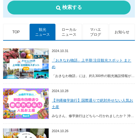
検索する
観光
ローカル
マハエ
TOP
お知らせ
ニュース
ニュース
ブログ
2024.10.31
「おきなわ物語」上半期 注目観光スポット まと
め
「おきなわ物語」には、約3,300件の観光施設情報が掲載されており、2024年4月～9月末までの間で約50件の観光スポットが登録されました！ 本記事では、2024年上半期で新...
2024.10.28
【沖縄修学旅行】国際通りで絶対外せない人気お
土産
みなさん、修学旅行はどちらへ行かれましたか？ 沖縄県には、年間約1,500校の学生さんが修学旅行で訪れており（令和5年11月時点）、今の時期の観光スポットは修学旅行生で賑わっ...
2024.10.26